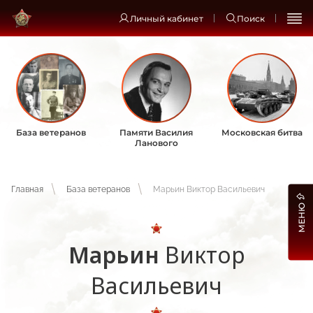
Личный кабинет
Поиск
База ветеранов
Памяти Василия
Московская битва
Ланового
Главная
База ветеранов
Марьин Виктор Васильевич
МЕНЮ
Марьин
Виктор
Васильевич