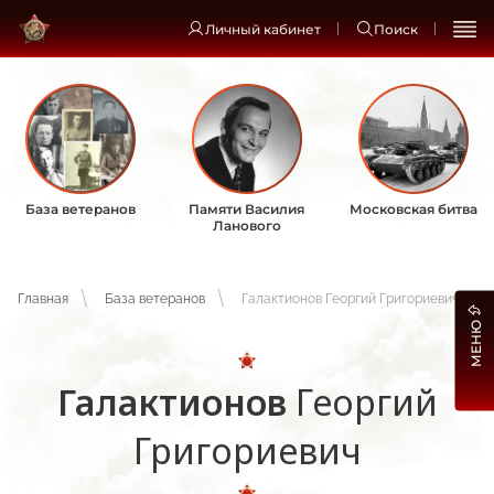
Личный кабинет
Поиск
База ветеранов
Памяти Василия
Московская битва
Ланового
Главная
База ветеранов
Галактионов Георгий Григориевич
МЕНЮ
Галактионов
Георгий
Григориевич