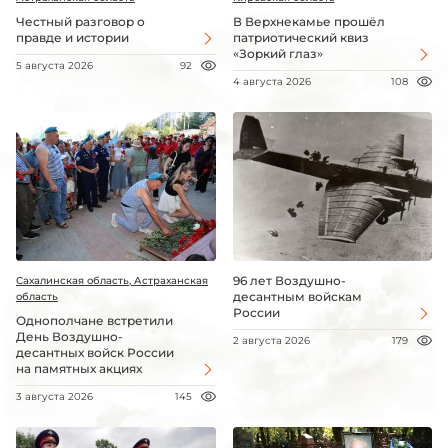
Честный разговор о
В Верхнекамье прошёл
правде и истории
патриотический квиз
«Зоркий глаз»
5 августа 2026
92
4 августа 2026
108
96 лет Воздушно-
Сахалинская область, Астраханская
десантным войскам
область
России
Однополчане встретили
День Воздушно-
2 августа 2026
179
десантных войск России
на памятных акциях
3 августа 2026
145