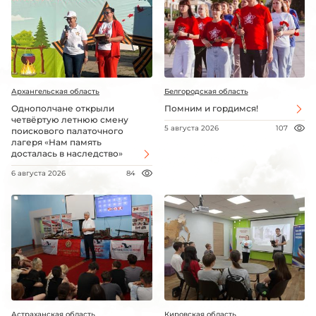
Архангельская область
Белгородская область
Однополчане открыли
Помним и гордимся!
четвёртую летнюю смену
5 августа 2026
107
поискового палаточного
лагеря «Нам память
досталась в наследство»
6 августа 2026
84
Астраханская область
Кировская область