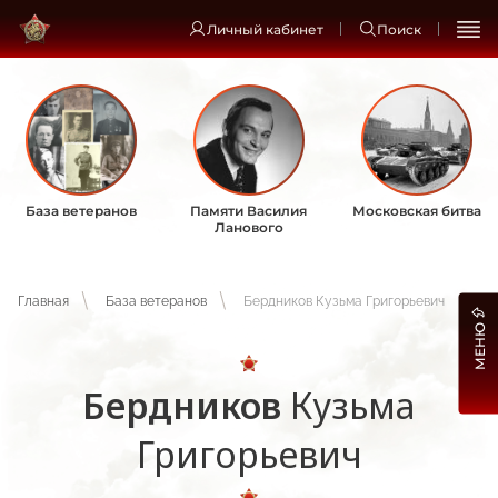
Личный кабинет
Поиск
База ветеранов
Памяти Василия
Московская битва
Ланового
Главная
База ветеранов
Бердников Кузьма Григорьевич
МЕНЮ
Бердников
Кузьма
Григорьевич