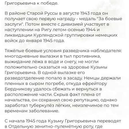
Григорьевича к победе.
В районе Старой Руссы в августе 1943 года он
получает свою первую награду - медаль "За боевые
заслуги". Потом вместе с дивизией участвует в
наступлении на Ригу летом-осенью 1944 и
ликвидации Курляндской группировки немецких
войск до января 1945 года.
Тяжёлые боевые условия разведчика-наблюдателя:
многодневные вылазки в тыл противника,
выжидание лёжа в воде и снегу, не могли
положительно сказаться на здоровье Кузьмы
Григорьевича. В одной вылазке его
разведотделение попало в засаду. Немцы держали
пленных в сыром погребе, откуда ефрейтору
Бердникову удалось сбежать и вернуться в
расположение части. Скрыв факт плена от
начальства, он сохранил свою репутацию, однако
заработал туберкулёз лёгких, неизлечимое по тем
временам заболевание.
С начала 1945 года Кузьму Григорьевича переводят
в Отдельную зенитно-пулемётную роту, где