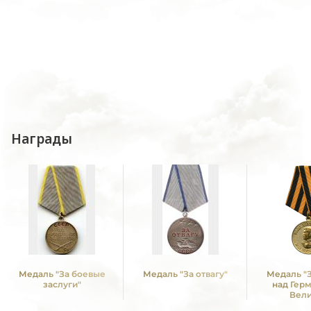
Награды
Медаль "За боевые
Медаль "За отвагу"
Медаль "
заслуги"
над Гер
Вел
Отечестве