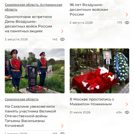
96 лет Воздушно-
Сахалинская область, Астраханская
десантным войскам
область
России
Однополчане встретили
День Воздушно-
2 августа 2026
179
десантных войск России
на памятных акциях
3 августа 2026
145
В Москве простились с
Сахалинская область
Михаилом Ножкиным
На Сахалине увековечили
память участника Великой
31 июля 2026
434
Отечественной войны
Татьяны Васильевны
Кочневой
1 августа 2026
165