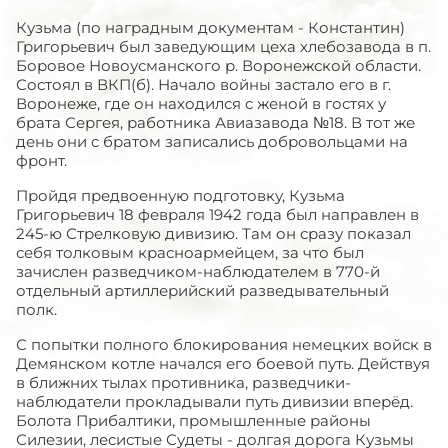
Кузьма (по наградным документам - Константин)
Григорьевич был заведующим цеха хлебозавода в п.
Боровое Новоусманского р. Воронежской области.
Состоял в ВКП(б). Начало войны застало его в г.
Воронеже, где он находился с женой в гостях у
брата Сергея, работника Авиазавода №18. В тот же
день они с братом записались добровольцами на
фронт.
Пройдя предвоенную подготовку, Кузьма
Григорьевич 18 февраля 1942 года был направлен в
245-ю Стрелковую дивизию. Там он сразу показал
себя толковым красноармейцем, за что был
зачислен разведчиком-наблюдателем в 770-й
отдельный артиллерийский разведывательный
полк.
С попытки полного блокирования немецких войск в
Демянском котле начался его боевой путь. Действуя
в ближних тылах противника, разведчики-
наблюдатели прокладывали путь дивизии вперёд.
Болота Прибалтики, промышленные районы
Силезии, лесистые Судеты - долгая дорога Кузьмы