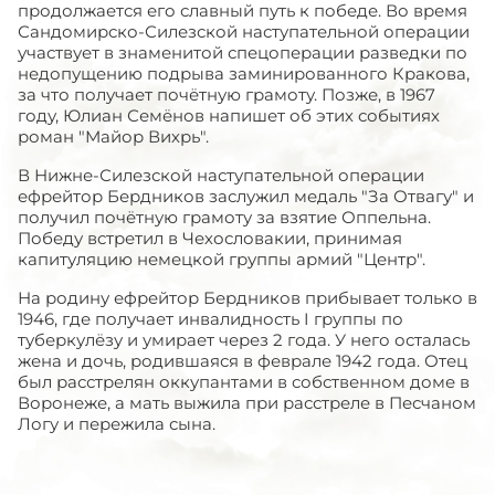
продолжается его славный путь к победе. Во время
Сандомирско-Силезской наступательной операции
участвует в знаменитой спецоперации разведки по
недопущению подрыва заминированного Кракова,
за что получает почётную грамоту. Позже, в 1967
году, Юлиан Семёнов напишет об этих событиях
роман "Майор Вихрь".
В Нижне-Силезской наступательной операции
ефрейтор Бердников заслужил медаль "За Отвагу" и
получил почётную грамоту за взятие Оппельна.
Победу встретил в Чехословакии, принимая
капитуляцию немецкой группы армий "Центр".
На родину ефрейтор Бердников прибывает только в
1946, где получает инвалидность I группы по
туберкулёзу и умирает через 2 года. У него осталась
жена и дочь, родившаяся в феврале 1942 года. Отец
был расстрелян оккупантами в собственном доме в
Воронеже, а мать выжила при расстреле в Песчаном
Логу и пережила сына.