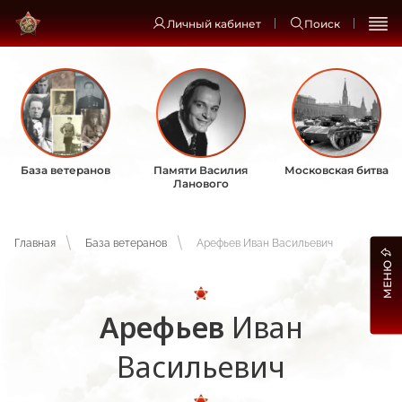
Личный кабинет
Поиск
База ветеранов
Памяти Василия
Московская битва
Ланового
Главная
База ветеранов
Арефьев Иван Васильевич
МЕНЮ
Арефьев
Иван
Васильевич