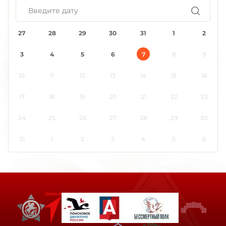
27
28
29
30
31
1
2
3
4
5
6
7
8
9
10
11
12
13
14
15
16
17
18
19
20
21
22
23
24
25
26
27
28
29
30
31
1
2
3
4
5
6