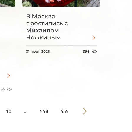
В Москве
простились с
Михаилом
Ножкиным
31 июля 2026
396
155
10
...
554
555