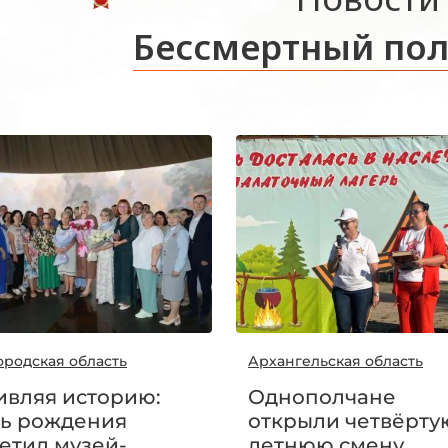
Бессмертный пол
ородская область
Архангельская область
вляя историю:
Однополчане
ь рождения
открыли четвёрту
етил музей-
летнюю смену