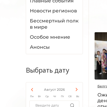
Главные события
Новости регионов
Бессмертный полк
в мире
Особое мнение
Анонсы
Выбрать дату
Белг
Август 2026
Ожи
Пн
Вт
Ср
Чт
Пт
Сб
Вс
ден
отм