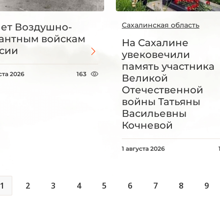
Сахалинская область
лет Воздушно-
антным войскам
На Сахалине
сии
увековечили
память участника
ста 2026
163
Великой
Отечественной
войны Татьяны
Васильевны
Кочневой
1 августа 2026
1
2
3
4
5
6
7
8
9