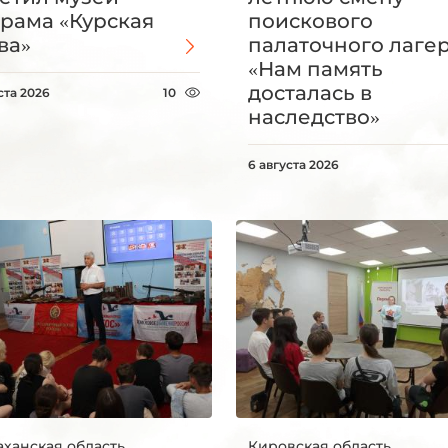
рама «Курская
поискового
ва»
палаточного лаге
«Нам память
досталась в
ста 2026
10
наследство»
6 августа 2026
аханская область
Кировская область