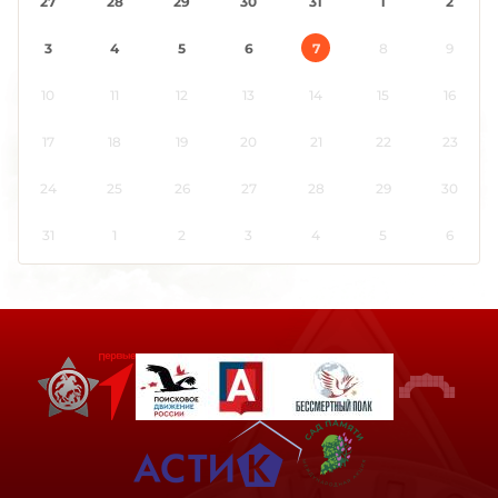
27
28
29
30
31
1
2
3
4
5
6
7
8
9
10
11
12
13
14
15
16
17
18
19
20
21
22
23
24
25
26
27
28
29
30
31
1
2
3
4
5
6