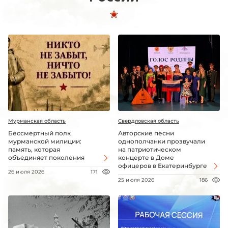
Мурманская область
Свердловская область
Бессмертный полк
Авторские песни
мурманской милиции:
однополчанки прозвучали
память, которая
на патриотическом
объединяет поколения
концерте в Доме
офицеров в Екатеринбурге
26 июля 2026
171
25 июля 2026
186