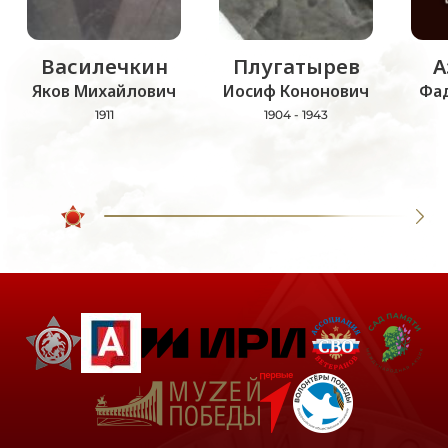
Василечкин
Плугатырев
А
Яков Михайлович
Иосиф Кононович
Фа
1911
1904 - 1943