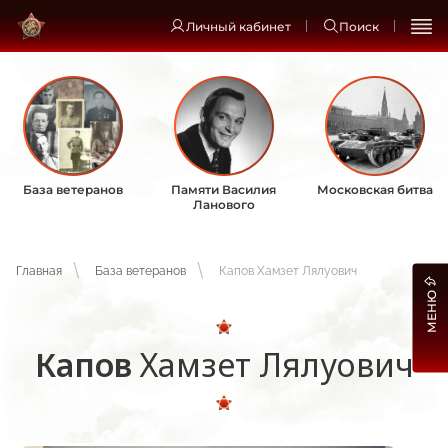
Личный кабинет
Поиск
База ветеранов
Памяти Василия
Московская битва
Ланового
Главная
База ветеранов
Капов Хамзет Лялуович
МЕНЮ
Капов
Хамзет Лялуович