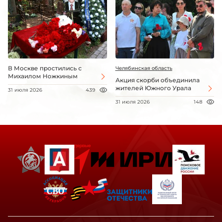
В Москве простились с
Челябинская область
Михаилом Ножкиным
Акция скорби объединила
жителей Южного Урала
31 июля 2026
439
31 июля 2026
148