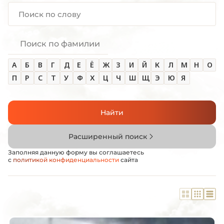
Поиск по фамилии
А
Б
В
Г
Д
Е
Ё
Ж
З
И
Й
К
Л
М
Н
О
П
Р
С
Т
У
Ф
Х
Ц
Ч
Ш
Щ
Э
Ю
Я
Найти
Расширенный поиск
Заполняя данную форму вы соглашаетесь
с
политикой конфиденциальности
сайта