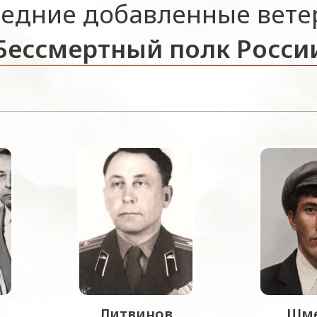
едние добавленные вет
Бессмертный полк Росси
Литвинов
Шме