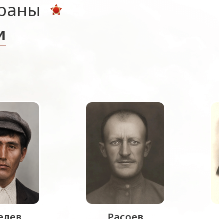
ераны
и
лев
Расоев