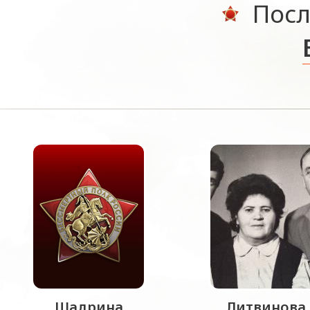
Посл
Шадрина
Литвинова