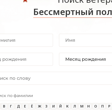
Бессмертный пол
иск по фамилии
В
Г
Д
Е
Ё
Ж
З
И
Й
К
Л
М
Н
О
П
Р