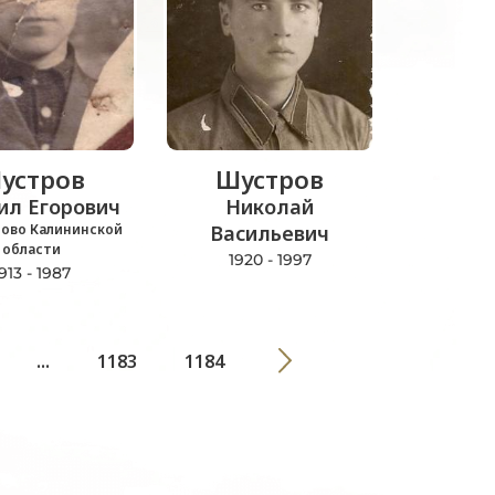
устров
Шустров
ил Егорович
Николай
лово Калининской
Васильевич
области
1920 - 1997
913 - 1987
...
1183
1184