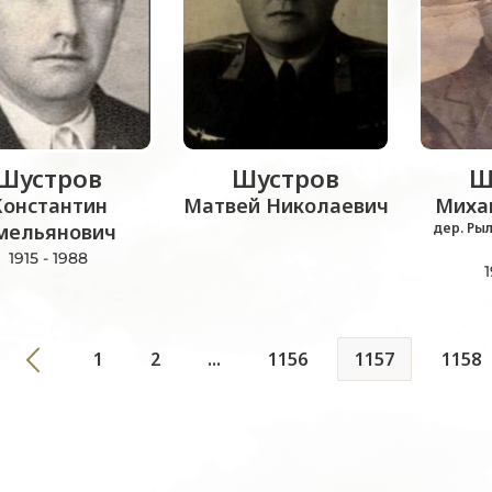
Шустров
Шустров
Ш
Константин
Матвей Николаевич
Миха
мельянович
дер. Ры
1915 - 1988
1
1
2
...
1156
1157
1158