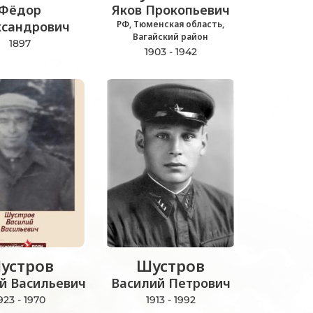
Фёдор
Яков Прокопьевич
ксандрович
РФ, Тюменская область,
Вагайский район
1897
1903 - 1942
устров
Шустров
й Васильевич
Василий Петрович
923 - 1970
1913 - 1992