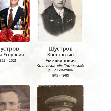
устров
Шустров
я Егорович
Константин
Емельянович
923 - 2021
Смоленская обл. Темкинский
р-н с.Тимохино
1915 - 1989