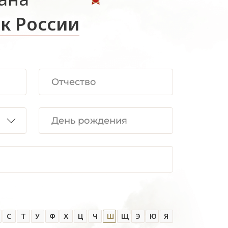
к России
С
Т
У
Ф
Х
Ц
Ч
Ш
Щ
Э
Ю
Я