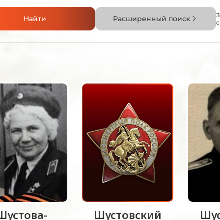
З
Найти
Расширенный поиск
Шустова-
Шустовский
Шу