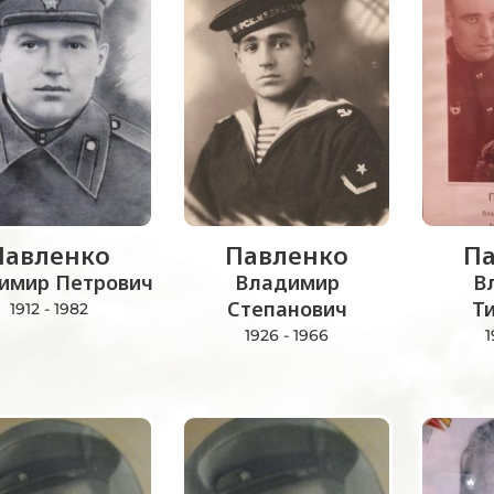
Павленко
Павленко
Па
имир Петрович
Владимир
В
Степанович
Т
1912 - 1982
1926 - 1966
1