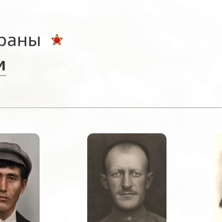
ераны
и