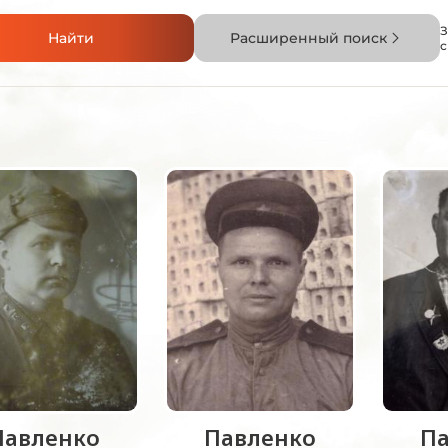
З
Найти
Расширенный поиск
Павленко
Павленко
Па