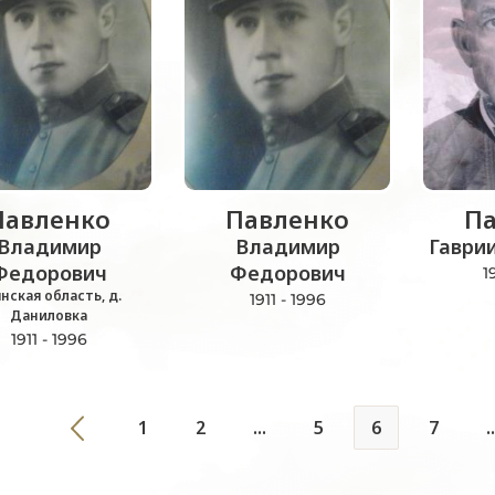
Павленко
Павленко
Па
Владимир
Владимир
Гаври
Федорович
Федорович
1
нская область, д.
1911 - 1996
Даниловка
1911 - 1996
1
2
...
5
6
7
..