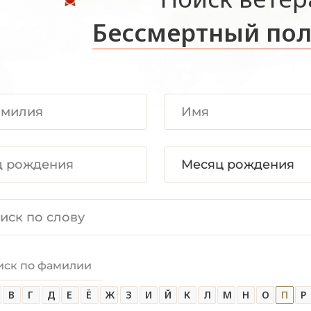
Бессмертный пол
иск по фамилии
В
Г
Д
Е
Ё
Ж
З
И
Й
К
Л
М
Н
О
П
Р