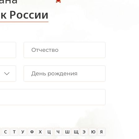
к России
С
Т
У
Ф
Х
Ц
Ч
Ш
Щ
Э
Ю
Я