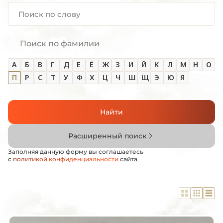
Поиск по фамилии
А
Б
В
Г
Д
Е
Ё
Ж
З
И
Й
К
Л
М
Н
О
П
Р
С
Т
У
Ф
Х
Ц
Ч
Ш
Щ
Э
Ю
Я
Найти
Расширенный поиск
Заполняя данную форму вы соглашаетесь
с
политикой конфиденциальности
сайта