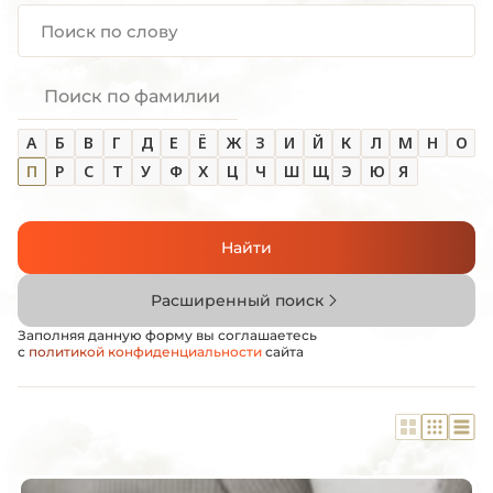
Поиск по фамилии
А
Б
В
Г
Д
Е
Ё
Ж
З
И
Й
К
Л
М
Н
О
П
Р
С
Т
У
Ф
Х
Ц
Ч
Ш
Щ
Э
Ю
Я
Найти
Расширенный поиск
Заполняя данную форму вы соглашаетесь
с
политикой конфиденциальности
сайта