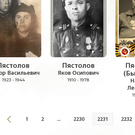
Пястолов
Пястолов
Пя
(Б
ор Васильевич
Яков Осипович
Н
1923 - 1944
1910 - 1978
Ле
1
1
2
...
2230
2231
2232