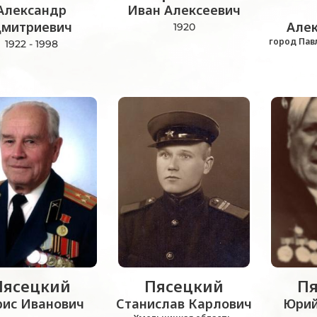
Александр
Иван Алексеевич
митриевич
Але
1920
город Пав
1922 - 1998
Пясецкий
Пясецкий
Пя
рис Иванович
Станислав Карлович
Юрий