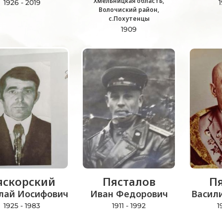
Хмельницкая область,
1926 - 2019
1
Волочиский район,
с.Похутенцы
1909
яскорский
Пясталов
П
лай Иосифович
Иван Федорович
Васил
1925 - 1983
1911 - 1992
1