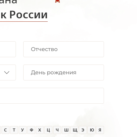
к России
С
Т
У
Ф
Х
Ц
Ч
Ш
Щ
Э
Ю
Я