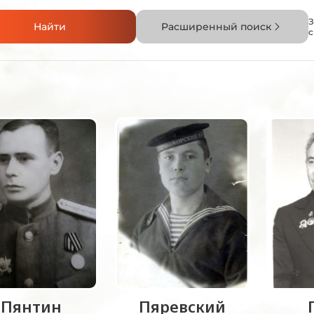
З
Найти
Расширенный поиск
Пянтин
Пяревский