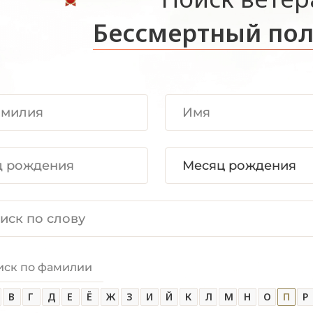
Бессмертный пол
иск по фамилии
В
Г
Д
Е
Ё
Ж
З
И
Й
К
Л
М
Н
О
П
Р