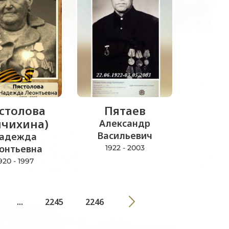
столова
Пятаев
ычихина)
Александр
Васильевич
адежда
онтьевна
1922 - 2003
920 - 1997
...
2245
2246