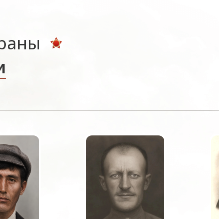
ераны
и