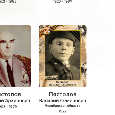
921 - 1985
1923 - 1997
ястолов
Пястолов
ий Архипович
Василий Семенович
Челябинская область
908 - 1979
1922