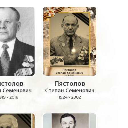
ястолов
Пястолов
л Семенович
Степан Семенович
919 - 2016
1924 - 2002