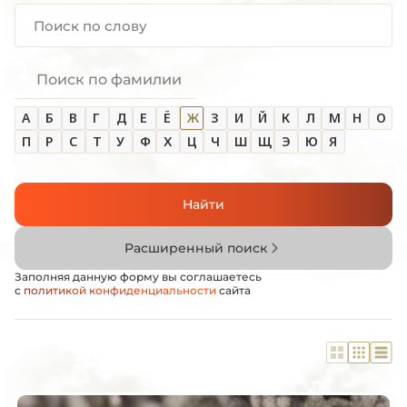
Поиск по фамилии
А
Б
В
Г
Д
Е
Ё
Ж
З
И
Й
К
Л
М
Н
О
П
Р
С
Т
У
Ф
Х
Ц
Ч
Ш
Щ
Э
Ю
Я
Найти
Расширенный поиск
Заполняя данную форму вы соглашаетесь
с
политикой конфиденциальности
сайта