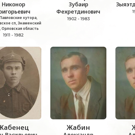
Никонор
Зубаир
Зыяэт
ригорьевич
Фехретдинович
1
Павловские хутора,
1902 - 1983
вское сп, Знаменский
, Орловская область
1911 - 1982
Жабенец
Жабин
н Васильевич
Александр
А