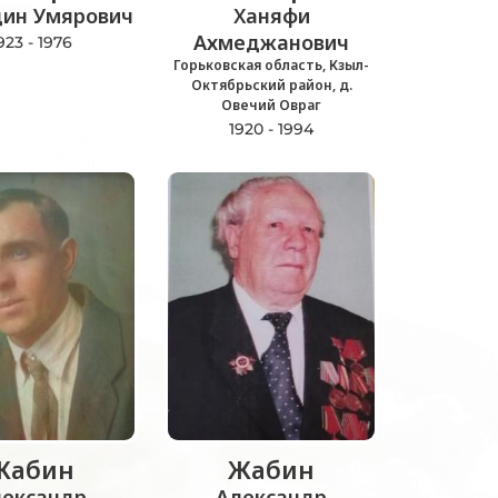
дин Умярович
Ханяфи
Ахмеджанович
923 - 1976
Горьковская область, Кзыл-
Октябрьский район, д.
Овечий Овраг
1920 - 1994
Жабин
Жабин
лександр
Александр