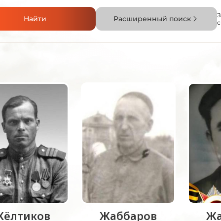
З
Найти
Расширенный поиск
Жëлтиков
Жаббаров
Жа