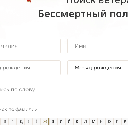
Бессмертный пол
иск по фамилии
В
Г
Д
Е
Ё
Ж
З
И
Й
К
Л
М
Н
О
П
Р