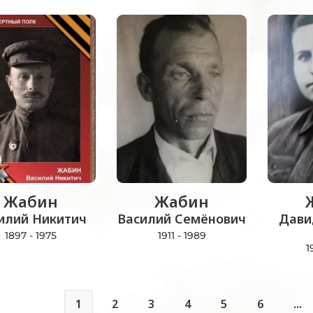
Жабин
Жабин
илий Никитич
Василий Семёнович
Дави
1897 - 1975
1911 - 1989
1
1
2
3
4
5
6
...