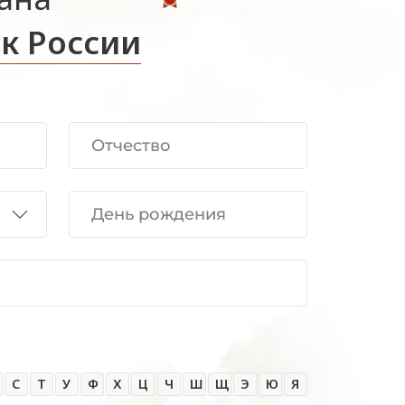
к России
С
Т
У
Ф
Х
Ц
Ч
Ш
Щ
Э
Ю
Я