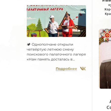
х
Кор
Кра
🏕 Однополчане открыли
четвёртую летнюю смену
поискового палаточного лагеря
«Нам память досталась в...
Подробнее
С