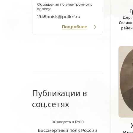
Обращения по электронному
адресу:
Г
1945poisk@polkrf.ru
Дер. 
Селихо
Подробнее
район
Публикации в
соц.сетях
06 августа в 12:00
Бессмертный полк России
Ива