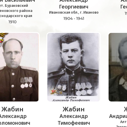
ут. Бураковский
Георгиевич
Ге
еновского района
Ивановская обл., г. Иваново
1
снодарского края
1904 - 1941
1910
Жабин
Жабин
Александр
Александр
Андри
оломонович
Тимофеевич
Алт
Змеин