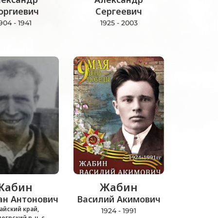
оргиевич
Сергеевич
904 - 1941
1925 - 2003
Жабин
Жабин
ан Антонович
Василий Акимович
айский край,
1924 - 1991
огрский р-н, с.