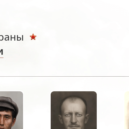
ераны
и