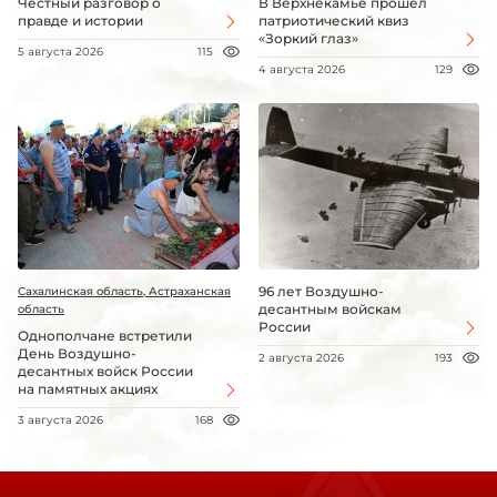
Честный разговор о
В Верхнекамье прошёл
правде и истории
патриотический квиз
«Зоркий глаз»
5 августа 2026
115
4 августа 2026
129
96 лет Воздушно-
Сахалинская область, Астраханская
десантным войскам
область
России
Однополчане встретили
День Воздушно-
2 августа 2026
193
десантных войск России
на памятных акциях
3 августа 2026
168