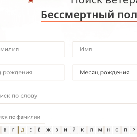
Бессмертный пол
иск по фамилии
В
Г
Д
Е
Ё
Ж
З
И
Й
К
Л
М
Н
О
П
Р