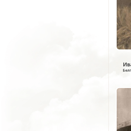
Ив
Бел