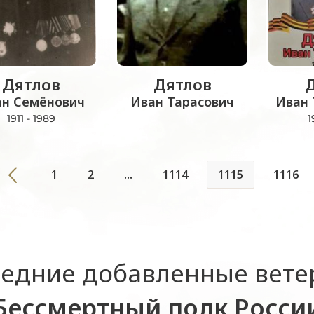
Дятлов
Дятлов
н Семёнович
Иван Тарасович
Иван
1911 - 1989
1
1
2
...
1114
1115
1116
едние добавленные вет
Бессмертный полк Росси