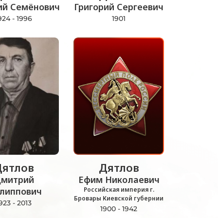
ий Семёнович
Григорий Сергеевич
924 - 1996
1901
Дятлов
Дятлов
митрий
Ефим Николаевич
липпович
Российская империя г.
Бровары Киевской губернии
923 - 2013
1900 - 1942