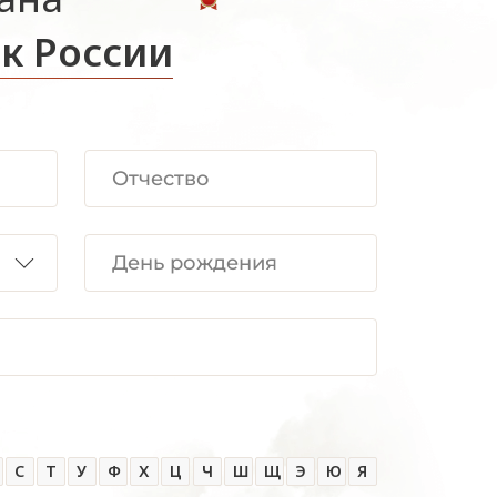
к России
С
Т
У
Ф
Х
Ц
Ч
Ш
Щ
Э
Ю
Я