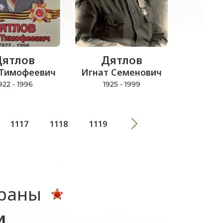
Дятлов
Дятлов
 Тимофеевич
Игнат Семенович
922 - 1996
1925 - 1999
1117
1118
1119
ераны
и