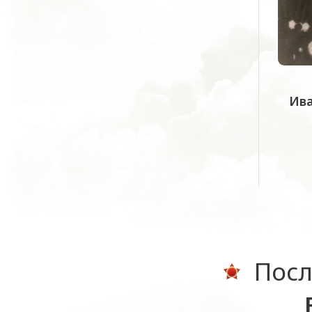
Ива
Посл