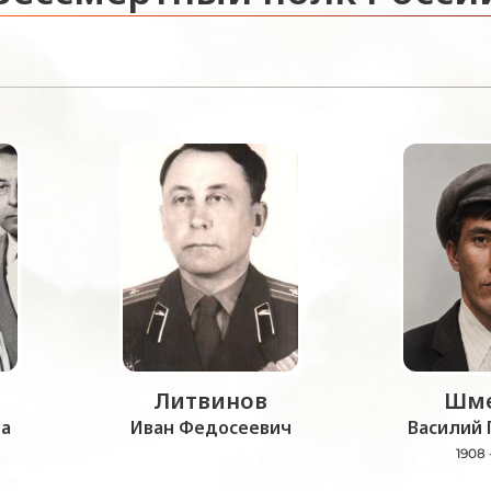
Литвинов
Шме
а
Иван Федосеевич
Василий 
1908 