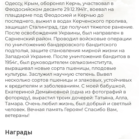
Одессу, Крым, оборонял Керчь, участвовал в
Феодосийском десанте 29.12.1941г., воевал на
плацдарме под Феодосией и Керчью до
последнего, выжил в водах Керченского пролива,
защищал Сталинград, где получил тяжелое ранение.
После освобождения Украины, был направлен в
Сарненский район. Проводил войсковые операции
по уничтожению бандеровского бандитского
подполья, защите становления мирной жизни на
Западной Украине. После уничтожения бандитов в
1954г., был руководителем сельхозинститута,
выращивал новые сорта пшеницы, плодовые
культуры. Заслужил научную степень. Вывел
несколько сортов пшеницы и злаковых, устойчивых
к вредителям и заболеваниям. С моей бабушкой,
Екатериной Демьяновной (одна из фотографий в
фоторяду), вырастил троих дочерей: Татьяна, Алла,
Тамара. Очень любил жизнь, был добрый и светлый
человек. Вечная память Героям! Спасибо Вам,
ветераны!
Награды