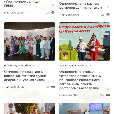
«Утомленное солнце»
Однополчане из разных
(1988)
регионов делятся опытом
8 августа 2026
73
7 августа 2026
102
Белгородская область
Архангельская область
Оживляя историю: день
Однополчане открыли
рождения отметил музей-
четвёртую летнюю смену
диорама «Курская битва»
поискового палаточного
лагеря «Нам память
7 августа 2026
98
досталась в наследство»
6 августа 2026
94