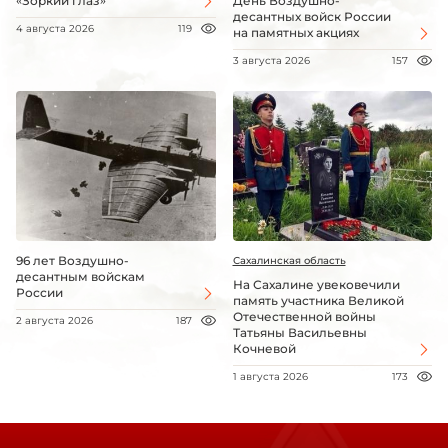
«Зоркий глаз»
День Воздушно-
десантных войск России
4 августа 2026
119
на памятных акциях
3 августа 2026
157
96 лет Воздушно-
Сахалинская область
десантным войскам
На Сахалине увековечили
России
память участника Великой
Отечественной войны
2 августа 2026
187
Татьяны Васильевны
Кочневой
1 августа 2026
173