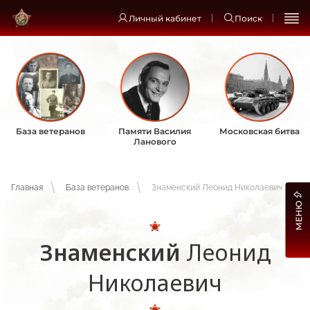
Личный кабинет
Поиск
База ветеранов
Памяти Василия
Московская битва
Ланового
Главная
База ветеранов
Знаменский Леонид Николаевич
МЕНЮ
Знаменский
Леонид
Николаевич