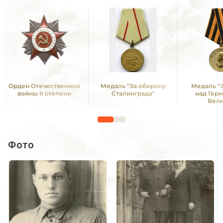
Орден Отечественной
Медаль "За оборону
Медаль "
войны II степени
Сталинграда"
над Гер
Вел
Отечестве
1941 -19
Фото