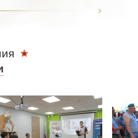
ния
и