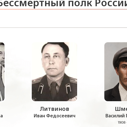
Бессмертный полк Росси
Литвинов
Шме
а
Иван Федосеевич
Василий 
1908 