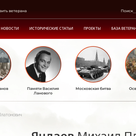
вить ветерана
Поиск
НОВОСТИ
ИСТОРИЧЕСКИЕ СТАТЬИ
ПРОЕКТЫ
БАЗА ВЕТЕРА
анов
Памяти Василия
Московская битва
Осв
Ланового
Платонович
Яндаев
Михаил П