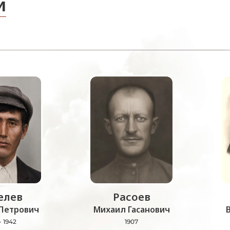
и
лев
Расоев
Петрович
Михаил Гасанович
- 1942
1907