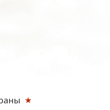
ераны