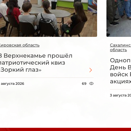
Кировская область
Сахалинс
область
В Верхнекамье прошёл
Одноп
патриотический квиз
День 
«Зоркий глаз»
войск 
акция
 августа 2026
69
3 августа 2