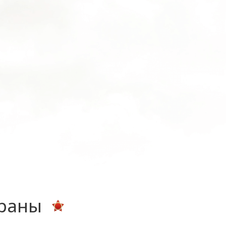
ераны