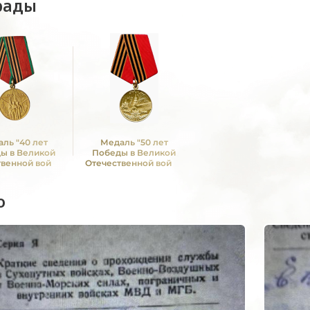
рады
ль "40 лет
Медаль "50 лет
ы в Великой
Победы в Великой
твенной войне
Отечественной войне
1—1945 гг."
1941—1945 гг."
о