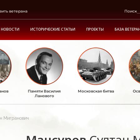
вить ветерана
Поиск
НОВОСТИ
ИСТОРИЧЕСКИЕ СТАТЬИ
ПРОЕКТЫ
БАЗА ВЕТЕРА
анов
Памяти Василия
Московская битва
Осв
Ланового
н Мигранович
Мансуров
Султан 