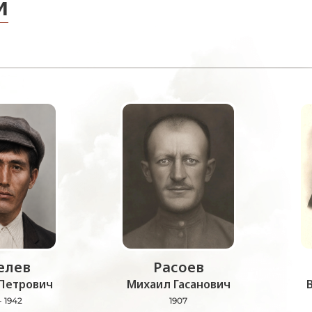
и
лев
Расоев
Петрович
Михаил Гасанович
- 1942
1907