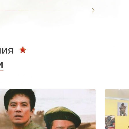
ния
и