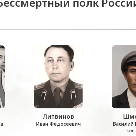
Бессмертный полк Росси
Литвинов
Шме
а
Иван Федосеевич
Василий 
1908 