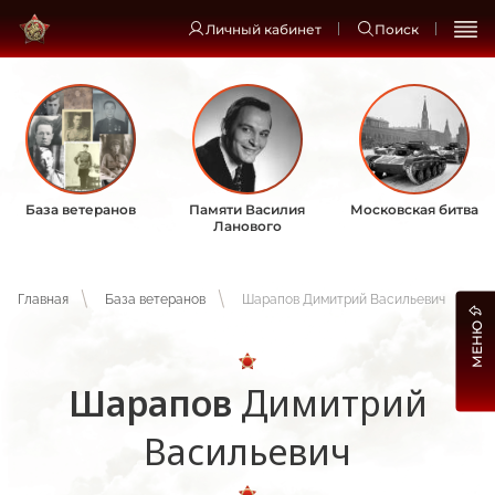
Личный кабинет
Поиск
База ветеранов
Памяти Василия
Московская битва
Ланового
Главная
База ветеранов
Шарапов Димитрий Васильевич
МЕНЮ
Шарапов
Димитрий
Васильевич