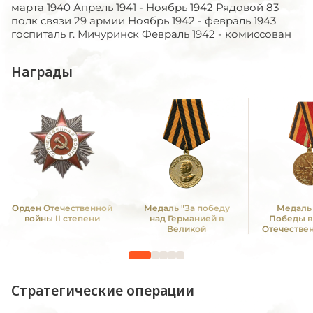
марта 1940 Апрель 1941 - Ноябрь 1942 Рядовой 83
полк связи 29 армии Ноябрь 1942 - февраль 1943
госпиталь г. Мичуринск Февраль 1942 - комиссован
Награды
Орден Отечественной
Медаль "За победу
Медаль 
войны II степени
над Германией в
Победы в
Великой
Отечестве
Отечественной войне
1941—19
1941 -1945 гг."
Стратегические операции