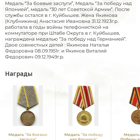
Медаль “За боевые заслуги”, Медаль “За победу над
Японией”, медаль “30 лет Советской Армии”. После
службы остался в г. Куйбышев. Жена Якимова
(Клубникина) Анастасия Ивановна 31.12.1923г.р.
работала в годы войны телефонисткой на
коммутаторе при Штабе Округа в г. Куйбышев,
награждена медалью “За победу над Германией”.
Двое совместных детей : Якимова Наталья
Федоровна 08.09.1951г. и Якимов Виталий
Федорович 09.12.1949г.р.
Награды
Медаль "За боевые
Медаль "За победу
Медаль 
заслуги"
над Японией"
Победы в