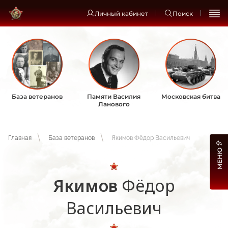
Личный кабинет
Поиск
База ветеранов
Памяти Василия
Московская битва
Ланового
Главная
База ветеранов
Якимов Фёдор Васильевич
МЕНЮ
Якимов
Фёдор
Васильевич