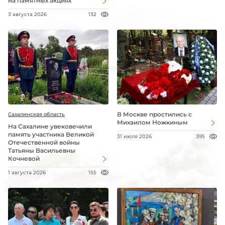
на памятных акциях
3 августа 2026
132
В Москве простились с
Сахалинская область
Михаилом Ножкиным
На Сахалине увековечили
память участника Великой
31 июля 2026
395
Отечественной войны
Татьяны Васильевны
Кочневой
1 августа 2026
155