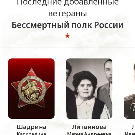
Последние добавленные
ветераны
Бессмертный полк России
Шадрина
Литвинова
Капиталина
Мария Андреевна
Ива