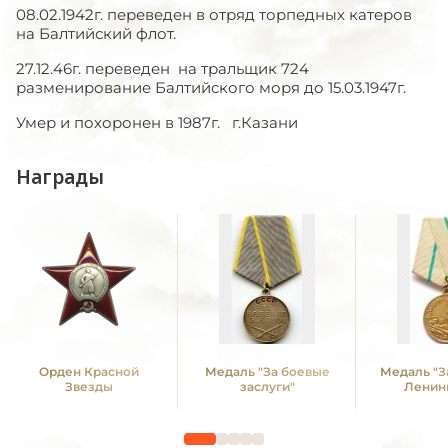
08.02.1942г. переведен в отряд торпедных катеров
на Балтийский флот.
27.12.46г. переведен на тральщик 724
разменирование Балтийского моря до 15.03.1947г.
Умер и похоронен в 1987г. г.Казани
Награды
Орден Красной
Медаль "За боевые
Медаль "З
Звезды
заслуги"
Ленин