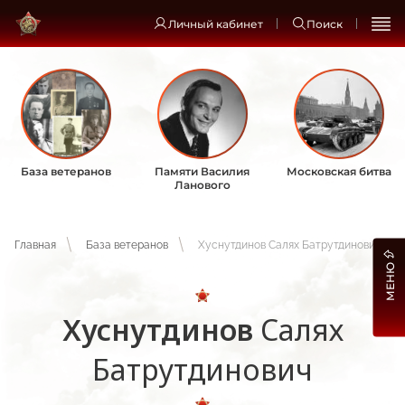
Личный кабинет
Поиск
База ветеранов
Памяти Василия
Московская битва
Ланового
Главная
База ветеранов
Хуснутдинов Салях Батрутдинович
МЕНЮ
Хуснутдинов
Салях
Батрутдинович