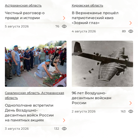
Астраханская область
Кировская область
Честный разговор о
В Верхнекамье прошёл
правде и истории
патриотический квиз
«Зоркий глаз»
5 августа 2026
76
4 августа 2026
89
96 лет Воздушно-
Сахалинская область, Астраханская
десантным войскам
область
России
Однополчане встретили
День Воздушно-
2 августа 2026
163
десантных войск России
на памятных акциях
3 августа 2026
132