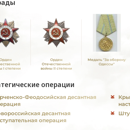
рады
Орден
Орден
Медаль "За оборону
чественной
Отечественной
Одессы"
ы I степени
войны II степени
атегические операции
рченско-Феодосийская десантная
Кры
ерация
нас
вороссийская десантная
Шту
ступательная операция