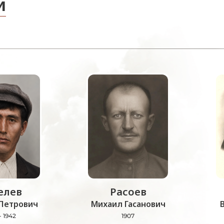
и
лев
Расоев
Петрович
Михаил Гасанович
- 1942
1907