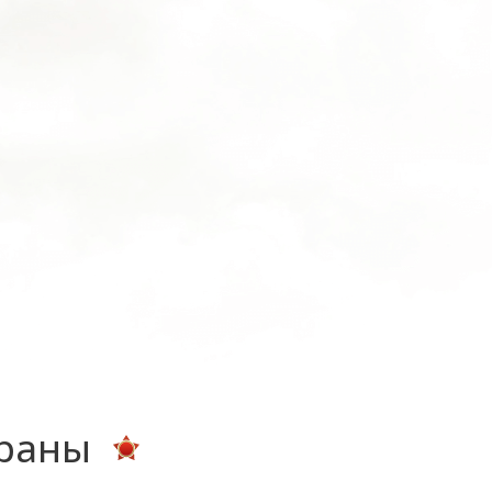
ераны