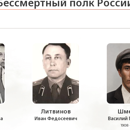
Бессмертный полк Росси
Литвинов
Шме
а
Иван Федосеевич
Василий 
1908 