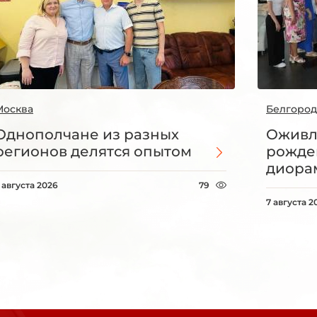
Москва
Белгород
Однополчане из разных
Оживл
регионов делятся опытом
рожде
диорам
 августа 2026
79
7 августа 2