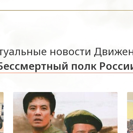
туальные новости Движе
Бессмертный полк Росси