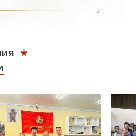
ния
и