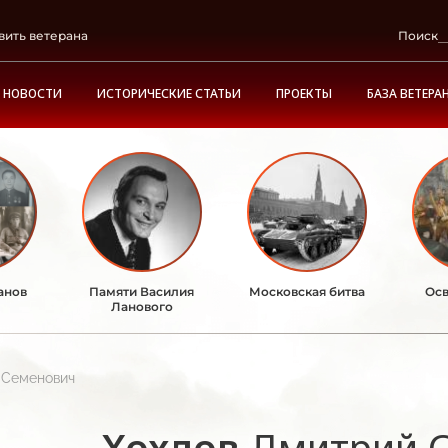
вить ветерана
Поиск
НОВОСТИ
ИСТОРИЧЕСКИЕ СТАТЬИ
ПРОЕКТЫ
БАЗА ВЕТЕРА
анов
Памяти Василия
Московская битва
Осв
Ланового
 Семенович
Хохлов
Дмитрий 