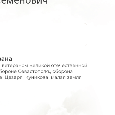
:
рана
 ветераном Великой отечественной
бороне Севастополя., оборона
де Цезаря Куникова малая земля