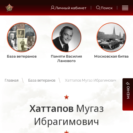
Личный кабинет
Поиск
База ветеранов
Памяти Василия
Московская битва
Ланового
Главная
База ветеранов
Хаттапов Мугаз Ибрагимович
МЕНЮ
Хаттапов
Мугаз
Ибрагимович