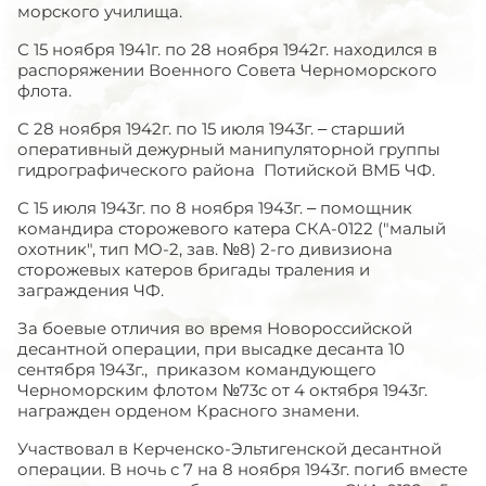
морского училища.
С 15 ноября 1941г. по 28 ноября 1942г. находился в
распоряжении Военного Совета Черноморского
флота.
С 28 ноября 1942г. по 15 июля 1943г. – старший
оперативный дежурный манипуляторной группы
гидрографического района Потийской ВМБ ЧФ.
С 15 июля 1943г. по 8 ноября 1943г. – помощник
командира сторожевого катера СКА-0122 ("малый
охотник", тип МО-2, зав. №8) 2-го дивизиона
сторожевых катеров бригады траления и
заграждения ЧФ.
За боевые отличия во время Новороссийской
десантной операции, при высадке десанта 10
сентября 1943г., приказом командующего
Черноморским флотом №73с от 4 октября 1943г.
награжден орденом Красного знамени.
Участвовал в Керченско-Эльтигенской десантной
операции. В ночь с 7 на 8 ноября 1943г. погиб вместе