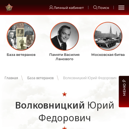
Личный кабинет
Поиск
База ветеранов
Памяти Василия
Московская битва
Ланового
Главная
База ветеранов
Волковницкий Юрий Федорович
МЕНЮ
Волковницкий
Юрий
Федорович