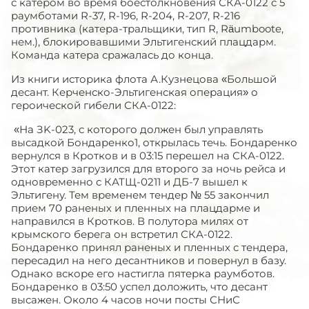
с катером во время боестолкновения СКА-0122 с 5
раумботами R-37, R-196, R-204, R-207, R-216
противника (катера-тральщики, тип R, Räumboote,
нем.), блокировавшими Эльтигенский плацдарм.
Команда катера сражалась до конца.
Из книги историка флота А.Кузнецова «Большой
десант. Керченско-Эльтигенская операция» о
героической гибели СКА-0122:
«На ЗK-023, с которого должен был управлять
высадкой Бондаренко1, открылась течь. Бондаренко
вернулся в Кротков и в 03:15 перешел на СКА-0122.
Этот катер загрузился для второго за ночь рейса и
одновременно с КАТЩ-0211 и ДБ-7 вышел к
Эльтигену. Тем временем тендер № 55 закончил
прием 70 раненых и пленных на плацдарме и
направился в Кротков. В полутора милях от
крымского берега он встретил СКА-0122.
Бондаренко принял раненых и пленных с тендера,
пересадил на него десантников и повернул в базу.
Однако вскоре его настигла пятерка раумботов.
Бондаренко в 03:50 успел доложить, что десант
высажен. Около 4 часов ночи посты СНиС