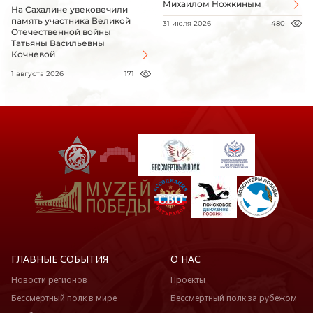
Михаилом Ножкиным
На Сахалине увековечили
память участника Великой
31 июля 2026
480
Отечественной войны
Татьяны Васильевны
Кочневой
1 августа 2026
171
ГЛАВНЫЕ СОБЫТИЯ
О НАС
Новости регионов
Проекты
Бессмертный полк в мире
Бессмертный полк за рубежом