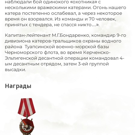
наблюдали бой одинокого «охотника» с
несколькими вражескими катерами. Огонь нашего
катера постепенно ослабевал, а через некоторое
время он взорвался. Из команды и 70 человек,
принятых с тендера, не спасся никто…».
Капитан-лейтенант М.Г.Бондаренко, командир 9-го
дивизиона катеров-тральщиков охраны водного
района Туапсинской военно-морской базы
Черноморского флота, во время Керченско-
Эльтигенской десантной операции командовал 4-
ым десантным отрядом, затем 3-ей группой
высадки.
Награды