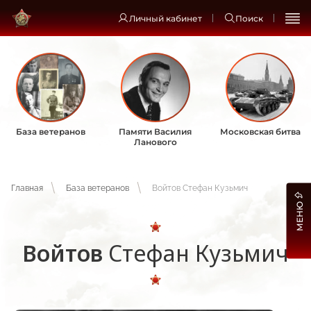
Личный кабинет
Поиск
База ветеранов
Памяти Василия
Московская битва
Ланового
Главная
База ветеранов
Войтов Стефан Кузьмич
МЕНЮ
Войтов
Стефан Кузьмич