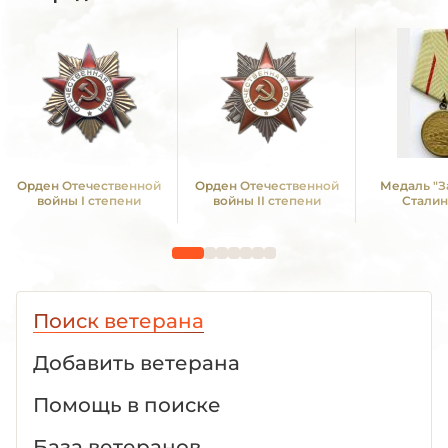
Орден Отечественной
Орден Отечественной
Медаль "З
войны I степени
войны II степени
Сталин
Поиск ветерана
Добавить ветерана
Помощь в поиске
База ветеранов