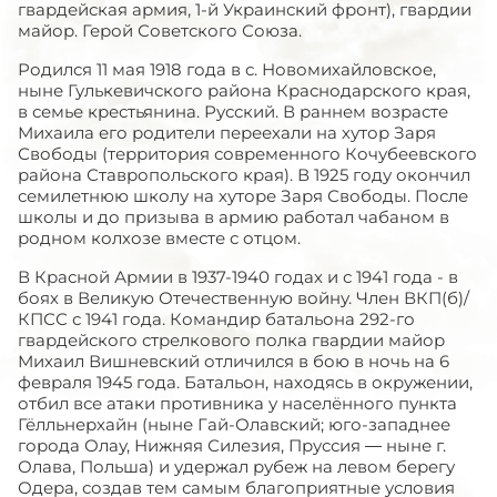
гвардейская армия, 1-й Украинский фронт), гвардии
майор. Герой Советского Союза.
Родился 11 мая 1918 года в с. Новомихайловское,
ныне Гулькевичского района Краснодарского края,
в семье крестьянина. Русский. В раннем возрасте
Михаила его родители переехали на хутор Заря
Свободы (территория современного Кочубеевского
района Ставропольского края). В 1925 году окончил
семилетнюю школу на хуторе Заря Свободы. После
школы и до призыва в армию работал чабаном в
родном колхозе вместе с отцом.
В Красной Армии в 1937-1940 годах и с 1941 года - в
боях в Великую Отечественную войну. Член ВКП(б)/
КПСС с 1941 года. Командир батальона 292-го
гвардейского стрелкового полка гвардии майор
Михаил Вишневский отличился в бою в ночь на 6
февраля 1945 года. Батальон, находясь в окружении,
отбил все атаки противника у населённого пункта
Гёлльнерхайн (ныне Гай-Олавский; юго-западнее
города Олау, Нижняя Силезия, Пруссия — ныне г.
Олава, Польша) и удержал рубеж на левом берегу
Одера, создав тем самым благоприятные условия