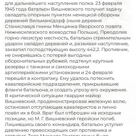
для дальнейшего наступления полка. 23 февраля
1945 года батальон Вишневского получил задачу
овладеть опорным пунктом немецкой обороны
деревней Вильмансдорф (ныне деревня
Станиславув гмины Менцинка Яворского повята
Нижнесилезского воеводства Польши). Преодолев
горно-лесистую местность, батальон стремительным
ударом овладел деревней и, развивая наступление,
захватил господствующую высоту 442,2. Противник,
не смирившись с потерей выгодных
оборонительных рубежей, подтянул крупные
резервы с танками и самоходными
артиллерийскими установками и 24 февраля
перешёл в контратаку. Ему удалось потеснить
кавалерийские подразделения, прикрывавшие
фланги батальона, и создать угрозу его окружения.
В критической ситуации гвардии майор
Вишневский, продемонстрировав железную волю,
остановил отступающих кавалеристов и лично
повёл их в бой. Враг был отброшен на исходные
позиции, но М. Г. Вишневский геройски погиб.
Лишившись своего командира, батальон уступил
давлению превосходящих сил противника и
отступил. Тело Михаила Григорьевича было