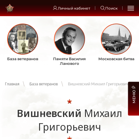
Личный кабинет
Поиск
База ветеранов
Памяти Василия
Московская битва
Ланового
Главная
База ветеранов
Вишневский Михаил Григорьевич
МЕНЮ
Вишневский
Михаил
Григорьевич