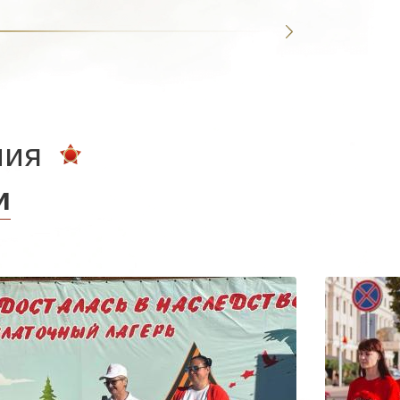
ния
и