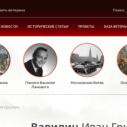
вить ветерана
Поиск
НОВОСТИ
ИСТОРИЧЕСКИЕ СТАТЬИ
ПРОЕКТЫ
БАЗА ВЕТЕРА
анов
Памяти Василия
Московская битва
Осв
Ланового
игорьевич
Вавилин
Иван Гр