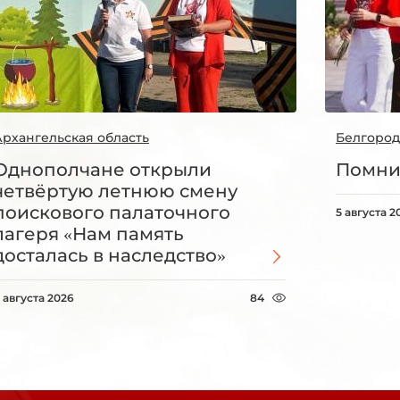
Архангельская область
Белгород
Однополчане открыли
Помни
четвёртую летнюю смену
поискового палаточного
5 августа 2
лагеря «Нам память
досталась в наследство»
 августа 2026
84