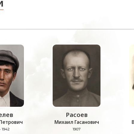
и
лев
Расоев
Петрович
Михаил Гасанович
- 1942
1907