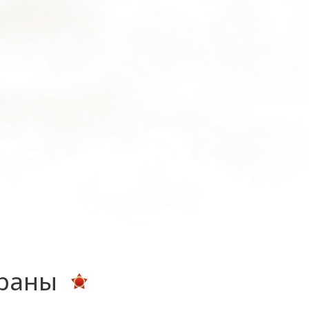
ераны