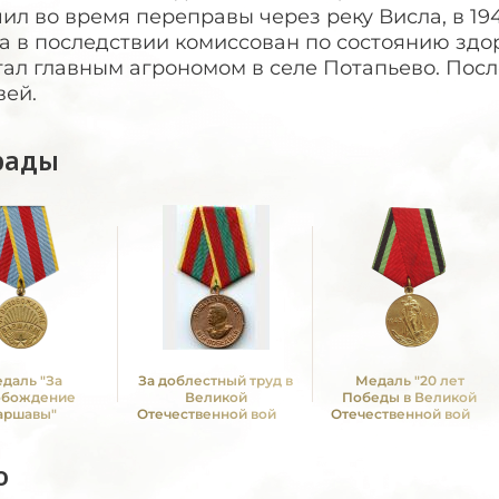
ил во время переправы через реку Висла, в 194
а в последствии комиссован по состоянию здо
ал главным агрономом в селе Потапьево. Посл
вей.
рады
даль "За
За доблестный труд в
Медаль "20 лет
обождение
Великой
Победы в Великой
аршавы"
Отечественной войне
Отечественной войне
1941—1945 гг.
1941—1945 гг."
о