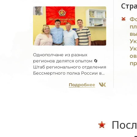
Стр
Фо
пл
вы
Ук
Ук
Однополчане из разных
ов
регионов делятся опытом 🔄
п
Штаб регионального отделения
Бессмертного полка России в...
Подробнее
Посл