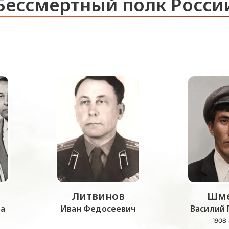
Бессмертный полк Росси
Литвинов
Шме
а
Иван Федосеевич
Василий 
1908 