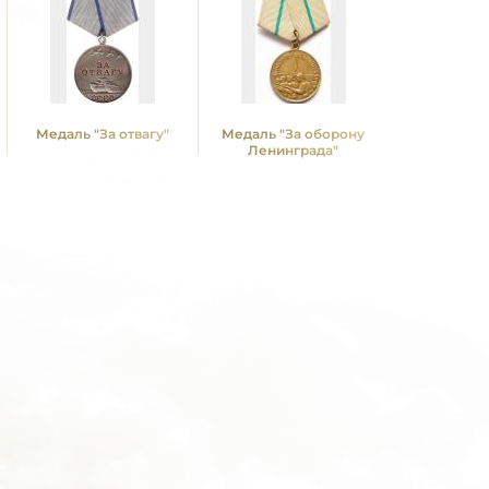
Медаль "За отвагу"
Медаль "За оборону
Медаль "З
Ленинграда"
Совет
Запол