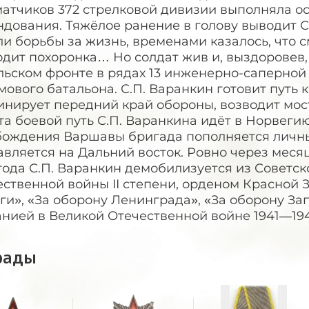
матчиков 372 стрелковой дивизии выполняла о
дования. Тяжёлое ранение в голову выводит С.
и борьбы за жизнь, временами казалось, что 
дит похоронка… Но солдат жив и, выздоровев, 
льском фронте в рядах 13 инженерно-саперной
ового батальона. С.П. Варанкин готовит путь 
инирует передний край обороны, возводит мос
а боевой путь С.П. Варанкина идёт в Норвегию
бождения Варшавы бригада пополняется личным
вляется на Дальний восток. Ровно через месяц
года С.П. Варанкин демобилизуется из Советс
ственной войны II степени, орденом Красной 
ги», «За оборону Ленинграда», «За оборону За
нией в Великой Отечественной войне 1941—1945
рады