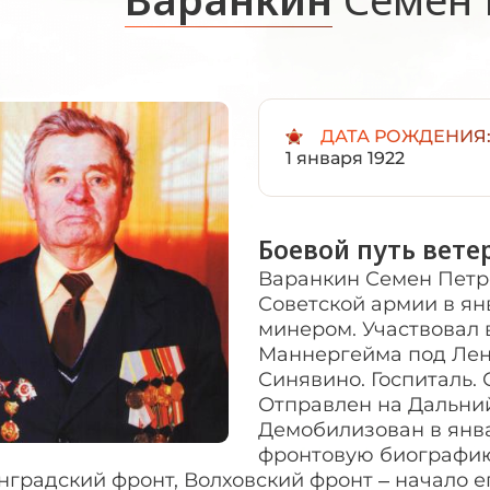
ДАТА РОЖДЕНИЯ
1 января 1922
Боевой путь вете
Варанкин Семен Петр
Советской армии в ян
минером. Участвовал
Маннергейма под Лен
Синявино. Госпиталь.
Отправлен на Дальний
Демобилизован в январ
фронтовую биографию
градский фронт, Волховский фронт – начало ег