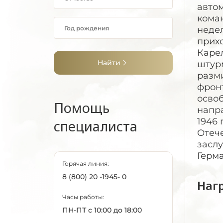
авто
коман
недел
прихо
Каре
Найти
штурм
разм
фронт
осво
Помощь
напра
1946 
специалиста
Отече
заслу
Герма
Горячая линия:
8 (800) 20 -1945- 0
Наг
Часы работы:
ПН-ПТ с 10:00 до 18:00