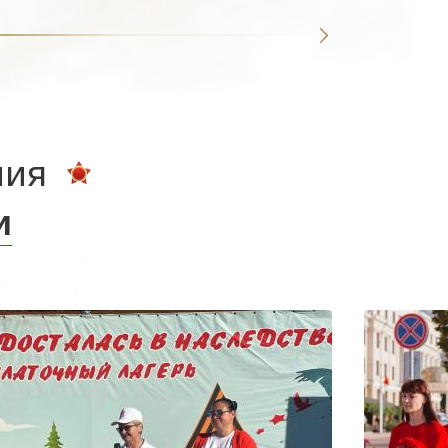
ния
и