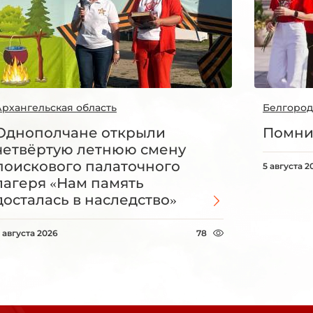
Архангельская область
Белгород
Однополчане открыли
Помни
четвёртую летнюю смену
поискового палаточного
5 августа 2
лагеря «Нам память
досталась в наследство»
 августа 2026
78