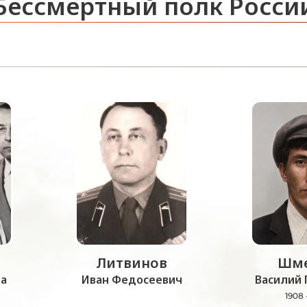
Бессмертный полк Росси
Литвинов
Шме
а
Иван Федосеевич
Василий 
1908 