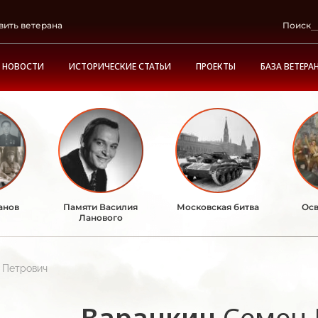
вить ветерана
Поиск
НОВОСТИ
ИСТОРИЧЕСКИЕ СТАТЬИ
ПРОЕКТЫ
БАЗА ВЕТЕРА
анов
Памяти Василия
Московская битва
Осв
Ланового
 Петрович
Варанкин
Семен 