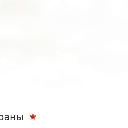
ераны