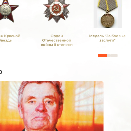
н Красной
Орден
Медаль "За боевые
Звезды
Отечественной
заслуги"
войны II степени
о