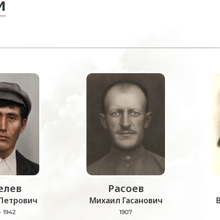
и
лев
Расоев
Петрович
Михаил Гасанович
- 1942
1907