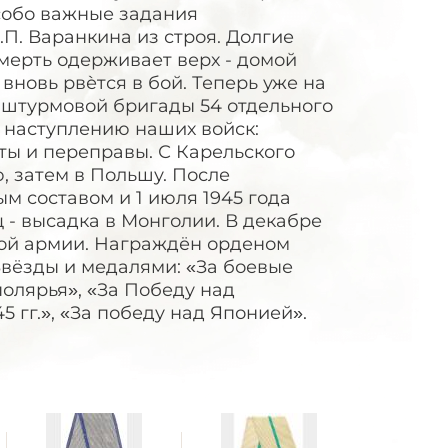
собо важные задания
П. Варанкина из строя. Долгие
смерть одерживает верх - домой
вновь рвѐтся в бой. Теперь уже на
 штурмовой бригады 54 отдельного
к наступлению наших войск:
ты и переправы. С Карельского
, затем в Польшу. После
 составом и 1 июля 1945 года
 - высадка в Монголии. В декабре
кой армии. Награждён орденом
Звёзды и медалями: «За боевые
полярья», «За Победу над
 гг.», «За победу над Японией».