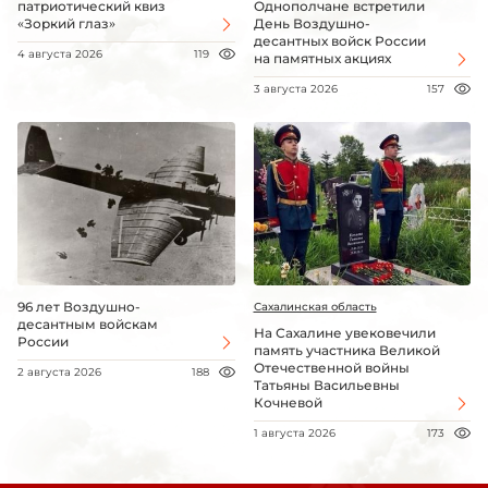
патриотический квиз
Однополчане встретили
«Зоркий глаз»
День Воздушно-
десантных войск России
4 августа 2026
119
на памятных акциях
3 августа 2026
157
96 лет Воздушно-
Сахалинская область
десантным войскам
На Сахалине увековечили
России
память участника Великой
Отечественной войны
2 августа 2026
188
Татьяны Васильевны
Кочневой
1 августа 2026
173