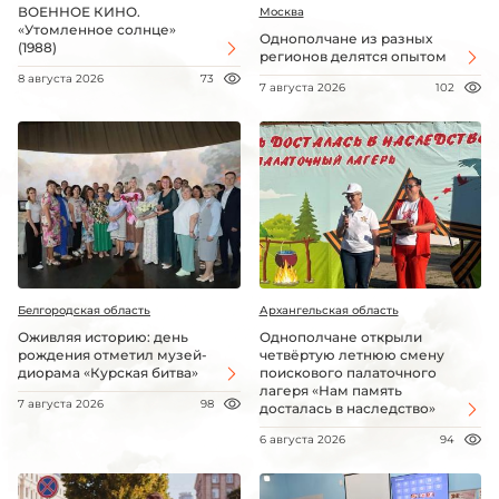
ВОЕННОЕ КИНО.
Москва
«Утомленное солнце»
Однополчане из разных
(1988)
регионов делятся опытом
8 августа 2026
73
7 августа 2026
102
Белгородская область
Архангельская область
Оживляя историю: день
Однополчане открыли
рождения отметил музей-
четвёртую летнюю смену
диорама «Курская битва»
поискового палаточного
лагеря «Нам память
7 августа 2026
98
досталась в наследство»
6 августа 2026
94