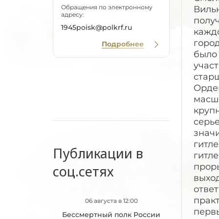
Обращения по электронному
Вильн
адресу:
получ
1945poisk@polkrf.ru
каждо
город
Подробнее
было 
участ
стар
Орден
масшт
крупн
серь
значи
гитл
Публикации в
гитле
прор
соц.сетях
выхо
ответ
прак
06 августа в 12:00
первы
Бессмертный полк России