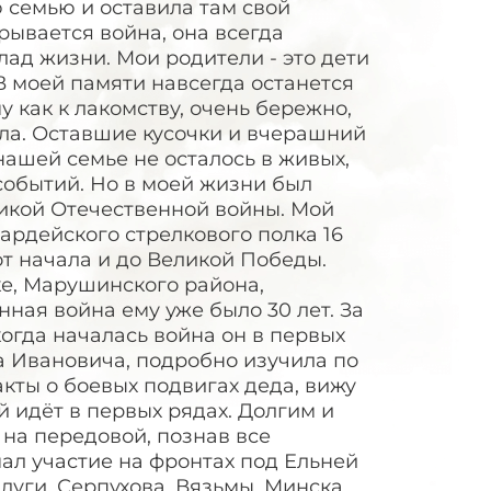
 семью и оставила там свой
рывается война, она всегда
лад жизни. Мои родители - это дети
 В моей памяти навсегда останется
у как к лакомству, очень бережно,
ала. Оставшие кусочки и вчерашний
нашей семье не осталось в живых,
событий. Но в моей жизни был
ликой Отечественной войны. Мой
вардейского стрелкового полка 16
т начала и до Великой Победы.
ке, Марушинского района,
нная война ему уже было 30 лет. За
когда началась война он в первых
ла Ивановича, подробно изучила по
кты о боевых подвигах деда, вижу
й идёт в первых рядах. Долгим и
 на передовой, познав все
ал участие на фронтах под Ельней
луги, Серпухова, Вязьмы, Минска,