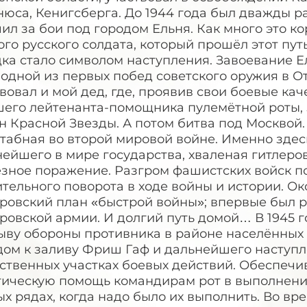
юса, Кенигсберга. До 1944 года был дважды р
ил за бои под городом Ельня. Как много это к
го русского солдата, который прошёл этот пут
ка стало символом наступления. Завоевание Е
одной из первых побед советского оружия в От
вовал и мой дед, где, проявив свои боевые кач
шего лейтенанта-помощника пулемётной роты, 
 Красной Звезды. А потом битва под Москвой.
абная во второй мировой войне. Именно здесь
ейшего в мире государства, хваленая гитлеро
езное поражение. Разгром фашистских войск п
тельного поворота в ходе войны и истории. О
еровский план «быстрой войны»; впервые был 
ровской армии. И долгий путь домой… В 1945 
ыву обороны противника в районе населённых 
дом к заливу Фриш Гаф и дальнейшего наступл
ственных участках боевых действий. Обеспечи
тическую помощь командирам рот в выполнении
х рядах, когда надо было их выполнить. Во вр