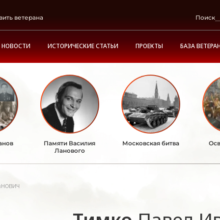
вить ветерана
Поиск
НОВОСТИ
ИСТОРИЧЕСКИЕ СТАТЬИ
ПРОЕКТЫ
БАЗА ВЕТЕРА
анов
Памяти Василия
Московская битва
Осв
Ланового
анович
Тимко
Павел И