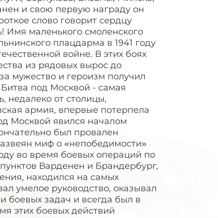
анен и свою первую награду он
ороткое слово говорит сердцу
ь! Имя маленького смоленского
льнинского плацдарма в 1941 году
ечественной войне. В этих боях
ества из рядовых вырос до
за мужество и героизм получил
 Битва под Москвой - самая
, недалеко от столицы,
вская армия, впервые потерпела
од Москвой явился началом
кончательно был провален
развеян миф о «непобедимости»
году во время боевых операций по
пунктов Варденен и Брандербург,
ения, находился на самых
вал умелое руководство, оказывал
 боевых задач и всегда был в
емя этих боевых действий