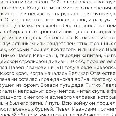
дители и родители. Война ворвалась в каждую
ный след. Когда в жизнь мирного населения в
сит горе и несчастье, нарушает привычный ук
. Они знали, что такое холод, голод и разруха.
т, когда мама ела хлеб… Она относилась к нем
да собирала все крошки и никогда не выкидыв
сушила и съедала без остатка. К сожалению, в 
ыл участником или свидетелем этих страшных 
век, который прошел все тяготы и лишения Ве
 Тимко Павел Иванович, гвардии капитан, 46 г
ейской стрелковой дивизии РККА, прошёл её о
ся Павел Иванович в 1911 году в селе Воеводс
ского края. Когда началась Великая Отечестве
лечами осталась гражданская война, поэтому, 
 ушёл на фронт. Боевой путь деда, Тимко Пав
иалам наградных документов. Читая скупые фа
рашного, смелого и волевого человека, которы
ым был его ратный путь. Всю войну он прошел
ности военных будней. Павел Иванович приним
нской области, участвовал в освобождении Ка