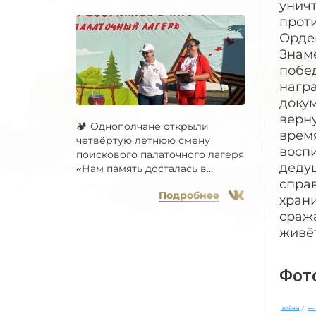
уничт
проти
Орде
Знаме
побед
награ
докум
верн
🏕 Однополчане открыли
время
четвёртую летнюю смену
восп
поискового палаточного лагеря
деду
«Нам память досталась в...
спра
Подробнее
храни
сража
живёт
Фот