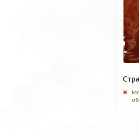
Стр
Мо
об