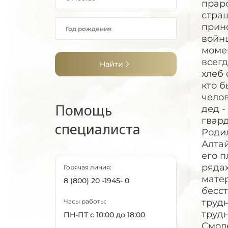
праро
страш
прино
войны
момен
всег
Найти
хлеб 
кто б
чело
Помощь
дед -
гвард
специалиста
Родил
Алтай
его п
рядах
Горячая линия:
матер
8 (800) 20 -1945- 0
бесст
трудн
Часы работы:
труд
ПН-ПТ с 10:00 до 18:00
Смоле