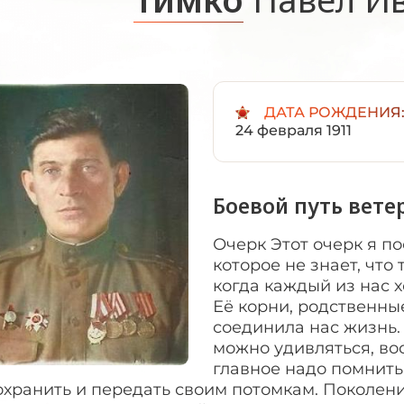
ДАТА РОЖДЕНИЯ
24 февраля 1911
Боевой путь вете
Очерк Этот очерк я п
которое не знает, чт
когда каждый из нас х
Её корни, родственные 
соединила нас жизнь.
можно удивляться, во
главное надо помнить,
охранить и передать своим потомкам. Поколени