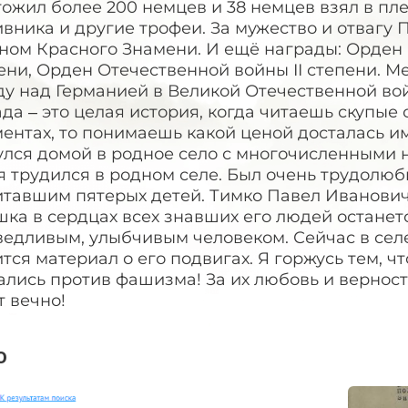
ожил более 200 немцев и 38 немцев взял в пле
вника и другие трофеи. За мужество и отвагу
ном Красного Знамени. И ещё награды: Орден 
ни, Орден Отечественной войны II степени. Ме
у над Германией в Великой Отечественной войне
да – это целая история, когда читаешь скупые 
ентах, то понимаешь какой ценой досталась им
улся домой в родное село с многочисленными 
 трудился в родном селе. Был очень трудолюб
итавшим пятерых детей. Тимко Павел Иванович
шка в сердцах всех знавших его людей останет
ведливым, улыбчивым человеком. Сейчас в сел
тся материал о его подвигах. Я горжусь тем, 
лись против фашизма! За их любовь и верность
 вечно!
о