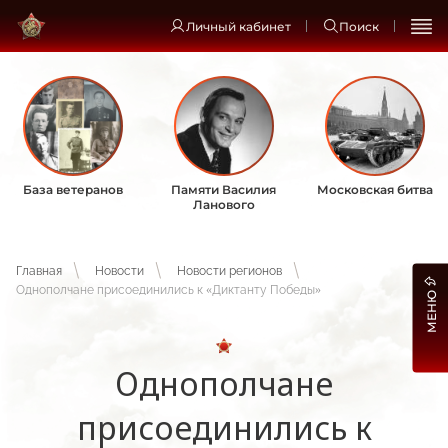
Личный кабинет
Поиск
База ветеранов
Памяти Василия
Московская битва
Ланового
Главная
Новости
Новости регионов
Однополчане присоединились к «Диктанту Победы»
МЕНЮ
Однополчане
присоединились к