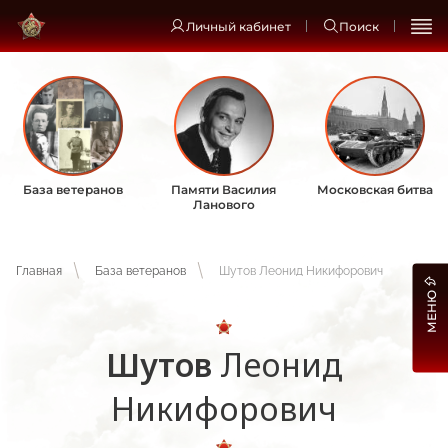
Личный кабинет
Поиск
База ветеранов
Памяти Василия
Московская битва
Ланового
Главная
База ветеранов
Шутов Леонид Никифорович
МЕНЮ
Шутов
Леонид
Никифорович