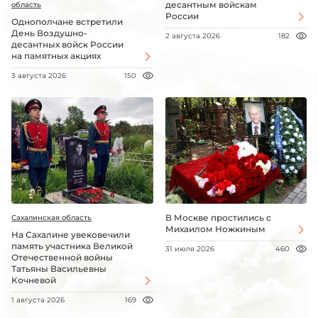
десантным войскам
область
России
Однополчане встретили
День Воздушно-
2 августа 2026
182
десантных войск России
на памятных акциях
3 августа 2026
150
В Москве простились с
Сахалинская область
Михаилом Ножкиным
На Сахалине увековечили
память участника Великой
31 июля 2026
460
Отечественной войны
Татьяны Васильевны
Кочневой
1 августа 2026
169