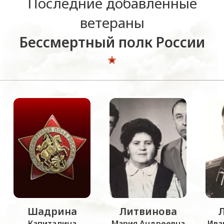
Последние добавленные
ветераны
Бессмертный полк России
Шадрина
Литвинова
Капиталина
Мария Андреевна
Ива