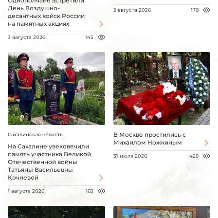
Однополчане встретили
День Воздушно-
2 августа 2026
178
десантных войск России
на памятных акциях
3 августа 2026
145
В Москве простились с
Сахалинская область
Михаилом Ножкиным
На Сахалине увековечили
память участника Великой
31 июля 2026
428
Отечественной войны
Татьяны Васильевны
Кочневой
1 августа 2026
163