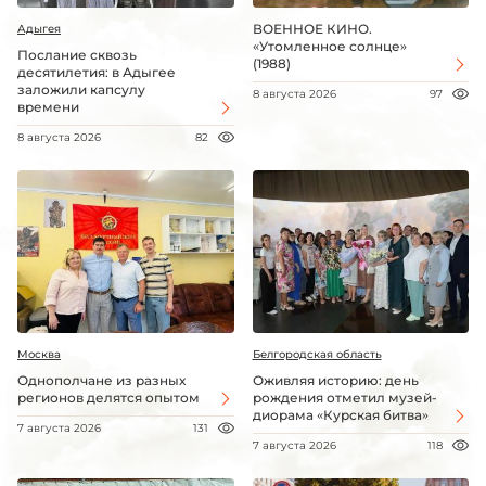
ВОЕННОЕ КИНО.
Адыгея
«Утомленное солнце»
Послание сквозь
(1988)
десятилетия: в Адыгее
заложили капсулу
8 августа 2026
97
времени
8 августа 2026
82
Москва
Белгородская область
Однополчане из разных
Оживляя историю: день
регионов делятся опытом
рождения отметил музей-
диорама «Курская битва»
7 августа 2026
131
7 августа 2026
118