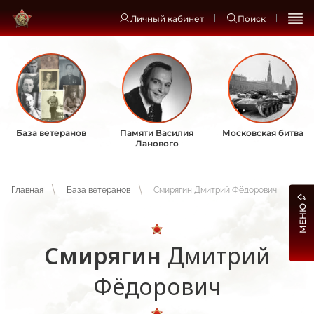
Личный кабинет
Поиск
База ветеранов
Памяти Василия
Московская битва
Ланового
Главная
База ветеранов
Смирягин Дмитрий Фёдорович
МЕНЮ
Смирягин
Дмитрий
Фёдорович