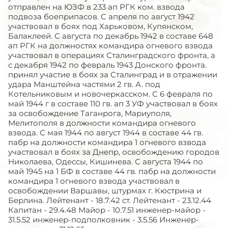
отправлен на ЮЗФ в 233 ап РГК ком. взвода
подвоза боеприпасов. С апреля по август 1942
участвовал в боях под Харьковом, Купянском,
Балаклеей. С августа по декабрь 1942 в составе 648
ап РГК на должностях командира огневого взвода
участвовал в операциях Сталинградского фронта, а
с декабря 1942 по февраль 1943 Донского фронта.
принял участие в боях за Сталинград и в отражении
удара Манштейна частями 2 гв. А. под
Котельниковым и новочеркасском. С 6 февраля по
май 1944 г в составе 110 гв. ап 3 УФ участвовал в боях
за освобождение Таганрога, Мариуполя,
Мелитополя в должности командира огневого
взвода. С мая 1944 по август 1944 в составе 44 гв.
пабр на должности командира 1 огневого взвода
участвовал в боях за Днепр, освобождению городов
Николаева, Одессы, Кишинева. С августа 1944 по
май 1945 на 1 БФ в составе 44 гв. пабр на должности
командира 1 огневого взвода участвовал в
освобождении Варшавы, штурмах г. Кюстрина и
Берлина. Лейтенант - 18.7.42 ст. Лейтенант - 23.12.44
Капитан - 29.4.48 Майор - 10.7.51 инженер-майор -
31.5.52 инженер-подполковник - 3.5.56 Инженер-