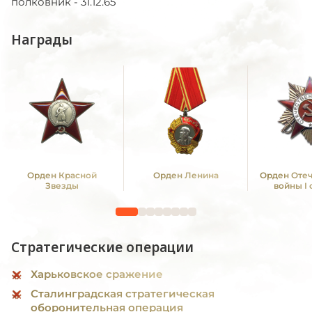
полковник - 31.12.65
Награды
Орден Красной
Орден Ленина
Орден Оте
Звезды
войны I
Стратегические операции
Харьковское сражение
Сталинградская стратегическая
оборонительная операция