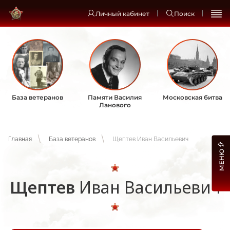
Личный кабинет
Поиск
База ветеранов
Памяти Василия
Московская битва
Ланового
Главная
База ветеранов
Щептев Иван Васильевич
МЕНЮ
Щептев
Иван Васильевич