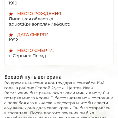
1910
МЕСТО РОЖДЕНИЯ:
Липецкая область д.
&quot;Кривополяние&quot;
ДАТА СМЕРТИ:
1992
МЕСТО СМЕРТИ:
г. Сергиев Посад
Боевой путь ветерана
Во время нанесения контрудара в сентябре 1941
года, в районе Старой Руссы, Щептев Иван
Васильевич был ранен осколками мины в ногу. Он
потерял много крови. В бессознательном состоянии
с поля боя его вынесла медсестра и, чтобы спасти
ему жизнь, она дала свою кровь. Он был отправлен
в госпиталь. После долгого лечения он был
демобилизован по ранению и вернулся с фронта