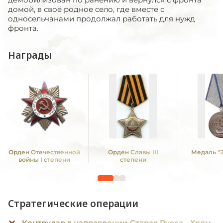
домой, в своё родное село, где вместе с
односельчанами продолжал работать для нужд
фронта.
Награды
Орден Отечественной
Орден Славы III
Медаль "З
войны I степени
степени
Стратегические операции
Контрудар в направлении Старая Русса - Холм