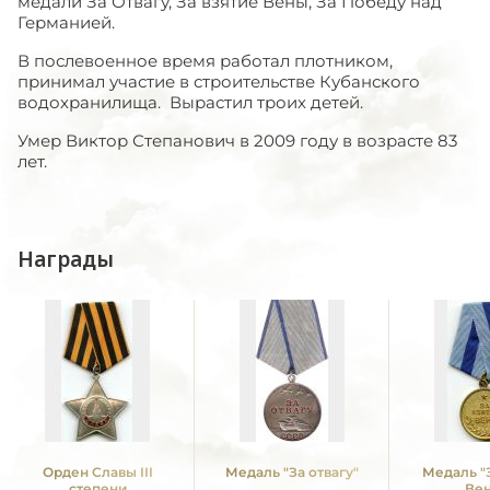
медали За Отвагу, За взятие Вены, За Победу над
Германией.
В послевоенное время работал плотником,
принимал участие в строительстве Кубанского
водохранилища. Вырастил троих детей.
Умер Виктор Степанович в 2009 году в возрасте 83
лет.
Награды
Орден Славы III
Медаль "За отвагу"
Медаль "
степени
Ве