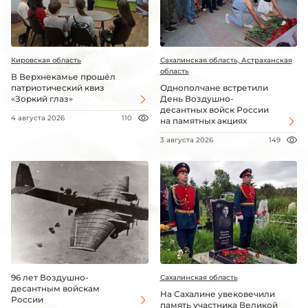
Кировская область
Сахалинская область, Астраханская
область
В Верхнекамье прошёл
патриотический квиз
Однополчане встретили
«Зоркий глаз»
День Воздушно-
десантных войск России
4 августа 2026
110
на памятных акциях
3 августа 2026
149
96 лет Воздушно-
Сахалинская область
десантным войскам
На Сахалине увековечили
России
память участника Великой