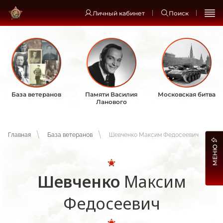
Личный кабинет
Поиск
База ветеранов
Памяти Василия
Московская битва
Ланового
Главная
База ветеранов
Шевченко Максим Федосеевич
МЕНЮ
Шевченко
Максим
Федосеевич