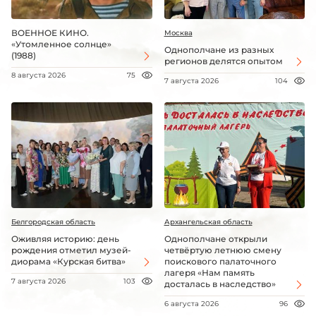
ВОЕННОЕ КИНО.
Москва
«Утомленное солнце»
Однополчане из разных
(1988)
регионов делятся опытом
8 августа 2026
75
7 августа 2026
104
Белгородская область
Архангельская область
Оживляя историю: день
Однополчане открыли
рождения отметил музей-
четвёртую летнюю смену
диорама «Курская битва»
поискового палаточного
лагеря «Нам память
7 августа 2026
103
досталась в наследство»
6 августа 2026
96