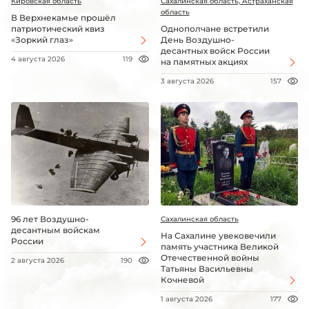
Кировская область
Сахалинская область, Астраханская
область
В Верхнекамье прошёл
патриотический квиз
Однополчане встретили
«Зоркий глаз»
День Воздушно-
десантных войск России
4 августа 2026
119
на памятных акциях
3 августа 2026
157
96 лет Воздушно-
Сахалинская область
десантным войскам
На Сахалине увековечили
России
память участника Великой
Отечественной войны
2 августа 2026
190
Татьяны Васильевны
Кочневой
1 августа 2026
177