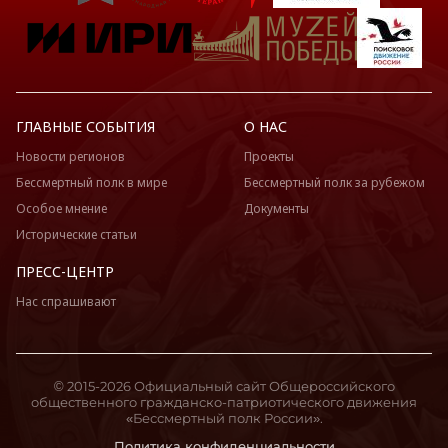
ГЛАВНЫЕ СОБЫТИЯ
О НАС
Новости регионов
Проекты
Бессмертный полк в мире
Бессмертный полк за рубежом
Особое мнение
Документы
Исторические статьи
ПРЕСС-ЦЕНТР
Нас спрашивают
© 2015-2026 Официальный сайт Общероссийского
общественного гражданско-патриотического движения
«Бессмертный полк России».
Политика конфиденциальности