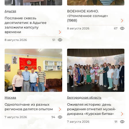
ВОЕННОЕ КИНО.
Адыгея
«Утомленное солнце»
Послание сквозь
(1988)
десятилетия: в Адыгее
заложили капсулу
8 августа 2026
67
времени
8 августа 2026
51
Москва
Белгородская область
Однополчане из разных
Оживляя историю: день
регионов делятся опытом
рождения отметил музей-
диорама «Курская битва»
7 августа 2026
94
7 августа 2026
91