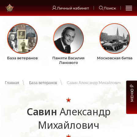
Личный кабинет
Поиск
База ветеранов
Памяти Василия
Московская битва
Ланового
Главная
База ветеранов
Савин Александр Михайлович
МЕНЮ
Савин
Александр
Михайлович