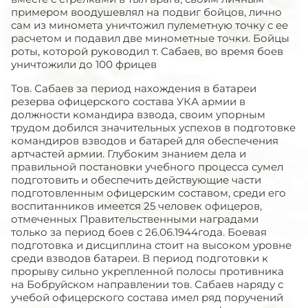
примером воодушевлял на подвиг бойцов, лично
сам из миномета уничтожил пулеметную точку с ее
расчетом и подавил две минометные точки. Бойцы
роты, которой руководил т. Сабаев, во время боев
уничтожили до 100 фрицев
Тов. Сабаев за период нахождения в батареи
резерва офицерского состава УКА армии в
должности командира взвода, своим упорным
трудом добился значительных успехов в подготовке
командиров взводов и батарей для обеспечения
артчастей армии. Глубоким знанием дела и
правильной постановки учебного процесса сумел
подготовить и обеспечить действующие части
подготовленным офицерским составом, среди его
воспитанников имеется 25 человек офицеров,
отмеченных Правительственными наградами
только за период боев с 26.06.1944года. Боевая
подготовка и дисциплина стоит на высоком уровне
среди взводов батареи. В период подготовки к
прорыву сильно укрепленной полосы противника
на Бобруйском направлении тов. Сабаев наряду с
учебой офицерского состава имел ряд поручений