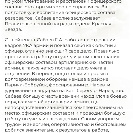
по укомплектованию и расстановки офицерского
состава, с которыми хорошо справлялся. За
подготовку и воспитание офицерского состава
резерва тов. Сабаев вполне заслуживает
Правительственной награды ордена Красная
Звезда.
Ст. лейтенант Сабаев Г. А. работает в отделении
кадров УКА армии и показал себя как опытный
офицер, отлично знающий свое дело. Правильно
организовал работу по учету и укомплектованию
офицерским составом артиллерийских частей
армии, а также четко поставил дело учета в
отделении. В период подготовки и прорыва
долговременной обороны немцев в районе
Паричи-Бобруйск, форсировании р. Нарев и
удержание плацдарма на Зап. берегу р. Нарев, тов.
Сабаев большую часть времени находился в боевых
порядках частей артиллерии армии, где
непосредственно занимался комплектованием на
местах офицерским составом и проводил большую
работу по учету и награждению. Своим упорным
трудом и энергией, оперативностью и бесстрашием
добился значительных результатов в работе,