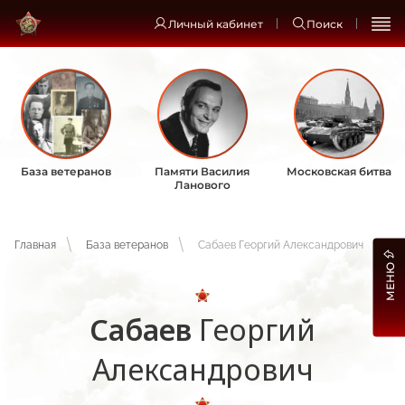
Личный кабинет
Поиск
База ветеранов
Памяти Василия
Московская битва
Ланового
Главная
База ветеранов
Сабаев Георгий Александрович
МЕНЮ
Сабаев
Георгий
Александрович