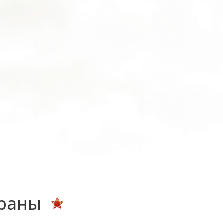
ераны