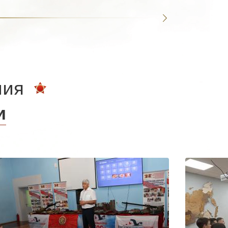
ния
и