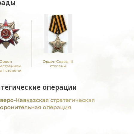
рады
Орден
Орден Славы III
чественной
степени
ы I степени
атегические операции
веро-Кавказская стратегическая
оронительная операция