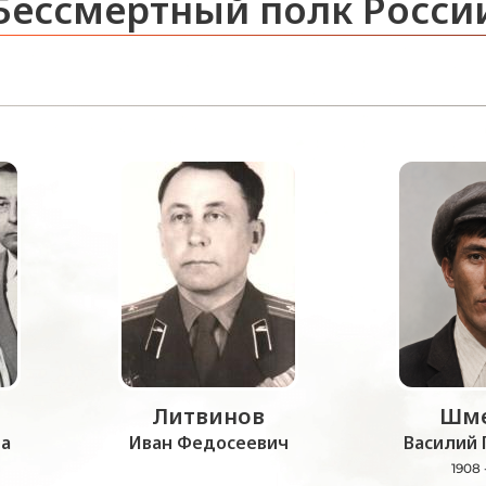
Бессмертный полк Росси
Литвинов
Шме
а
Иван Федосеевич
Василий 
1908 