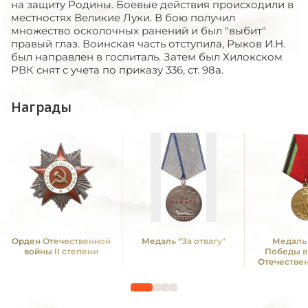
на защиту Родины. Боевые действия происходили в
местностях Великие Луки. В бою получил
множество осколочных ранений и был "выбит"
правый глаз. Воинская часть отступила, Рыков И.Н.
был направлен в госпиталь. Затем был Хилокском
РВК снят с учета по приказу 336, ст. 98а.
Награды
Орден Отечественной
Медаль "За отвагу"
Медаль 
войны II степени
Победы в
Отечестве
1941—19