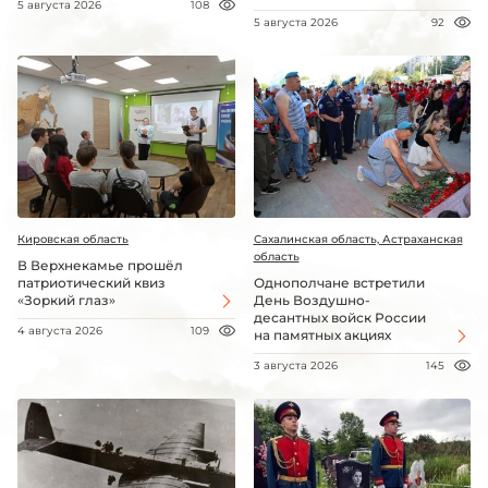
5 августа 2026
108
5 августа 2026
92
Кировская область
Сахалинская область, Астраханская
область
В Верхнекамье прошёл
патриотический квиз
Однополчане встретили
«Зоркий глаз»
День Воздушно-
десантных войск России
4 августа 2026
109
на памятных акциях
3 августа 2026
145