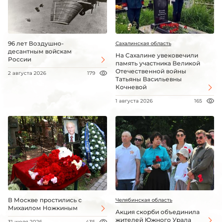
96 лет Воздушно-
Сахалинская область
десантным войскам
На Сахалине увековечили
России
память участника Великой
Отечественной войны
2 августа 2026
179
Татьяны Васильевны
Кочневой
1 августа 2026
165
В Москве простились с
Челябинская область
Михаилом Ножкиным
Акция скорби объединила
жителей Южного Урала
31 июля 2026
435