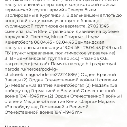
наступательной операции, в ходе которой войска
германской группы армий «Север» были
изолированы в Курляндии. В дальнейшем вплоть до
конца войны дивизия участвует в блокаде
курляндской группировки вермахта. 27.02.1945
сменила части 85-й стрелковой дивизии на рубеже
Каркуалей, Пастори, Мыза Спиргус. Штурм
Кенигсберга 06.04.45 - 09.04.45 Земландская
наступательная операция 13.04.45 - 25.04.45 (249 оатб
ПУ (пункт управления, политическое управление)
ЗГВ - Земландская группа войск.) Рязанов Ф.Е.
награжден: (см. сайт Память народа https://pamyat-
naroda.ru/heroes/podvig-
chelovek_nagrazhdenie27324686/ ) Орден Красной
Звезды (2) Орден Отечественной войны II степени
(2) Медаль «За взятие Кенигсберга» (2) Медаль «За
победу над Германией в Великой Отечественной
войне 1941–1945 гг.» (2) Орден Отечественной войны I
степени Медаль «За взятие Кенигсберга» Медаль
«За победу над Германией в Великой
Отечественной войне 1941–1945 гг.»