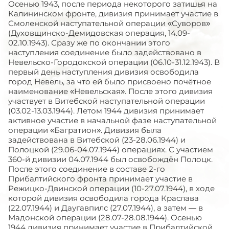
Осенью 1943, после периода некоторого затишья на
Калининском фронте, дивизия принимает участие в
Смоленской наступательной операции «Суворов»
(Духовщинско-Демидовская операция, 14.09-
02.10.1943). Сразу же по окончании этого
наступления соединение было задействовано в
Невельско-Городокской операции (06.10-31.12.1943). В
первый день наступления дивизия освободила
город Невель, за что ей было присвоено почётное
наименование «Невельская». После этого дивизия
участвует в Витебской наступательной операции
(03.02-13.03.1944). Летом 1944 дивизия принимает
активное участие в начальной фазе наступательной
операции «Багратион». Дивизия была
задействована в Витебской (23-28.06.1944) и
Полоцкой (29.06-04.07.1944) операциях. С участием
360-й дивизии 04.07.1944 был освобождён Полоцк.
После этого соединение в составе 2-го
Прибалтийского фронта принимает участие в
Режицко-Двинской операции (10-27.07.1944), в ходе
которой дивизия освободила города Краслава
(22.07.1944) и Даугавпилс (27.07.1944), а затем — в
Мадонской операции (28.07-28.08.1944). Осенью
1944 дивизия принимает участие в Прибалтийской