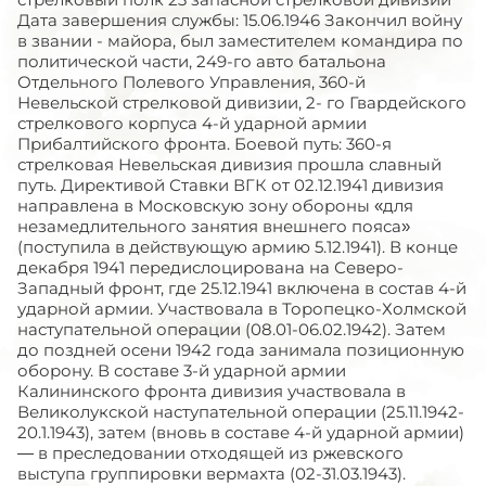
Дата завершения службы: 15.06.1946 Закончил войну
в звании - майора, был заместителем командира по
политической части, 249-го авто батальона
Отдельного Полевого Управления, 360-й
Невельской стрелковой дивизии, 2- го Гвардейского
стрелкового корпуса 4-й ударной армии
Прибалтийского фронта. Боевой путь: 360-я
стрелковая Невельская дивизия прошла славный
путь. Директивой Ставки ВГК от 02.12.1941 дивизия
направлена в Московскую зону обороны «для
незамедлительного занятия внешнего пояса»
(поступила в действующую армию 5.12.1941). В конце
декабря 1941 передислоцирована на Северо-
Западный фронт, где 25.12.1941 включена в состав 4-й
ударной армии. Участвовала в Торопецко-Холмской
наступательной операции (08.01-06.02.1942). Затем
до поздней осени 1942 года занимала позиционную
оборону. В составе 3-й ударной армии
Калининского фронта дивизия участвовала в
Великолукской наступательной операции (25.11.1942-
20.1.1943), затем (вновь в составе 4-й ударной армии)
— в преследовании отходящей из ржевского
выступа группировки вермахта (02-31.03.1943).