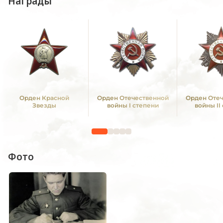
Награды
Орден Красной
Орден Отечественной
Орден Оте
Звезды
войны I степени
войны II
Фото