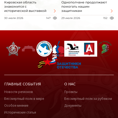
Кировская область
Однополчане продолжают
знакомится с
помогать нашим
исторической выставкой
защитникам
30 июля 2026
147
29 июля 2026
152
ГЛАВНЫЕ СОБЫТИЯ
О НАС
Новости регионов
Проекты
Бессмертный полк в мире
Бессмертный полк за рубежом
Особое мнение
Документы
Исторические статьи