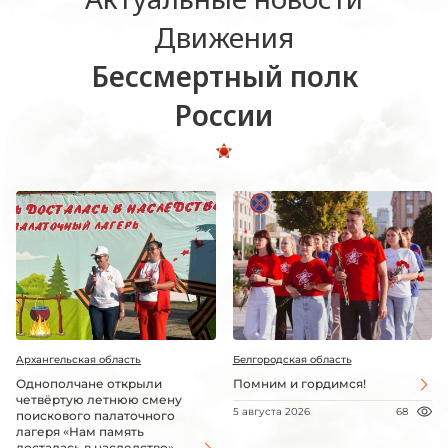
Движения
Бессмертный полк
России
Архангельская область
Белгородская область
Однополчане открыли
Помним и гордимся!
четвёртую летнюю смену
5 августа 2026
68
поискового палаточного
лагеря «Нам память
досталась в наследство»