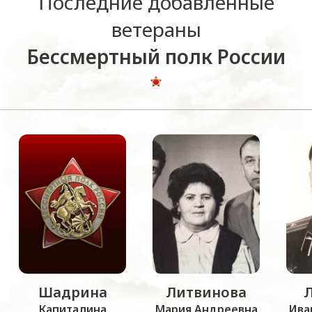
Последние добавленные
ветераны
Бессмертный полк России
Шадрина
Литвинова
Капиталина
Мария Андреевна
Ива