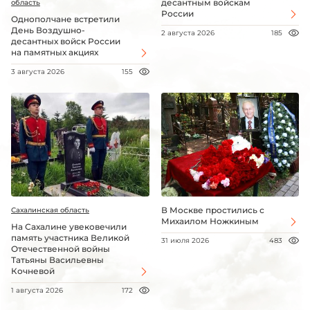
десантным войскам
область
России
Однополчане встретили
День Воздушно-
2 августа 2026
185
десантных войск России
на памятных акциях
3 августа 2026
155
В Москве простились с
Сахалинская область
Михаилом Ножкиным
На Сахалине увековечили
память участника Великой
31 июля 2026
483
Отечественной войны
Татьяны Васильевны
Кочневой
1 августа 2026
172