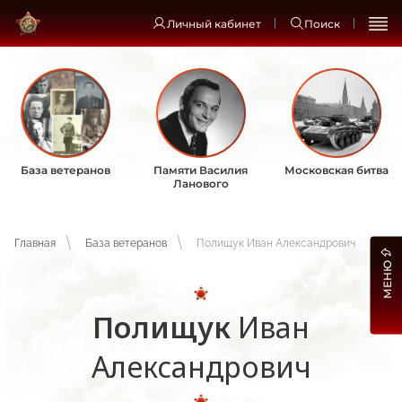
Личный кабинет
Поиск
База ветеранов
Памяти Василия
Московская битва
Ланового
Главная
База ветеранов
Полищук Иван Александрович
МЕНЮ
Полищук
Иван
Александрович