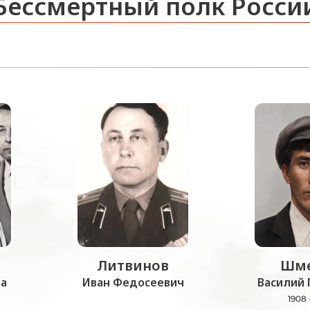
Бессмертный полк Росси
Литвинов
Шме
а
Иван Федосеевич
Василий 
1908 