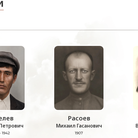
и
лев
Расоев
Петрович
Михаил Гасанович
- 1942
1907