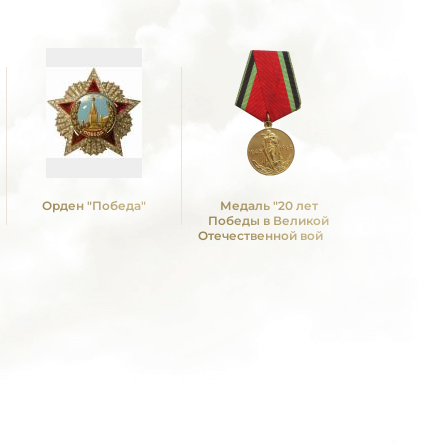
Орден "Победа"
Медаль "20 лет
Медаль 
Победы в Великой
Победы в
Отечественной войне
Отечествен
1941—1945 гг."
1941—19