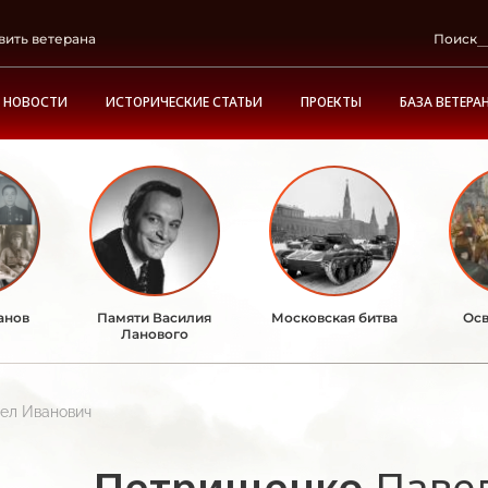
вить ветерана
Поиск
НОВОСТИ
ИСТОРИЧЕСКИЕ СТАТЬИ
ПРОЕКТЫ
БАЗА ВЕТЕРА
анов
Памяти Василия
Московская битва
Осв
Ланового
ел Иванович
Петрищенко
Паве