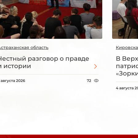
Астраханская область
Кировска
Честный разговор о правде
В Вер
и истории
патри
«Зорки
 августа 2026
72
4 августа 2