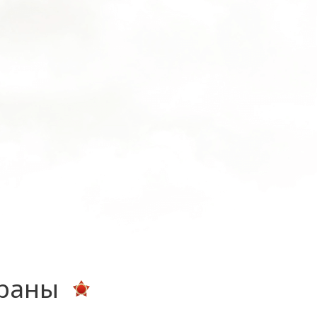
ераны