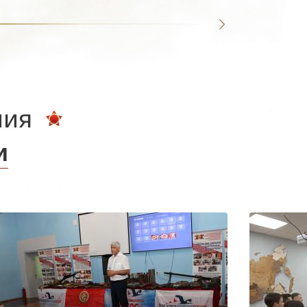
ния
и