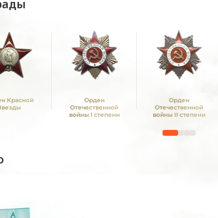
рады
н Красной
Орден
Орден
Звезды
Отечественной
Отечественной
войны I степени
войны II степени
о